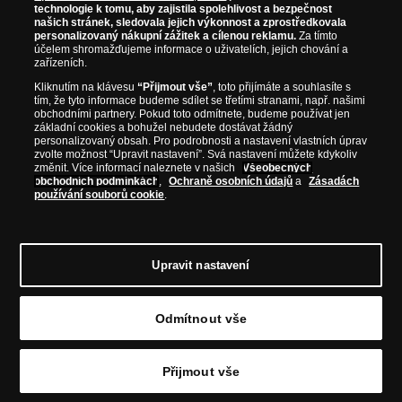
technologie k tomu, aby zajistila spolehlivost a bezpečnost
našich stránek, sledovala jejich výkonnost a zprostředkovala
personalizovaný nákupní zážitek a cílenou reklamu.
Za tímto
účelem shromažďujeme informace o uživatelích, jejich chování a
zařízeních.
Kliknutím na klávesu
“Přijmout vše”
, toto přijímáte a souhlasíte s
tím, že tyto informace budeme sdílet se třetími stranami, např. našimi
obchodními partnery. Pokud toto odmítnete, budeme používat jen
základní cookies a bohužel nebudete dostávat žádný
personalizovaný obsah. Pro podrobnosti a nastavení vlastních úprav
zvolte možnost “Upravit nastavení”. Svá nastavení můžete kdykoliv
změnit. Více informací naleznete v našich
Všeobecných
obchodních podmínkách
,
Ochraně osobních údajů
a
Zásadách
používání souborů cookie
.
Upravit nastavení
Odmítnout vše
Přijmout vše