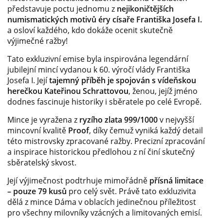
představuje poctu jednomu z
nejikoničtějších
numismatických motivů éry císaře Františka Josefa I.
a osloví každého, kdo dokáže ocenit skutečně
výjimečné ražby!
Tato exkluzivní emise byla inspirována legendární
jubilejní mincí vydanou k 60. výročí vlády Františka
Josefa I. Její
tajemný příběh je spojován s vídeňskou
herečkou Kateřinou Schrattovou
, ženou, jejíž jméno
dodnes fascinuje historiky i sběratele po celé Evropě.
Mince je vyražena z
ryzího zlata 999/1000
v nejvyšší
mincovní kvalitě
Proof
, díky čemuž vyniká každý detail
této mistrovsky zpracované ražby. Precizní zpracování
a inspirace historickou předlohou z ní činí skutečný
sběratelský skvost.
Její výjimečnost podtrhuje mimořádně
přísná limitace
– pouze 79 kusů
pro celý svět. Právě tato exkluzivita
dělá z mince Dáma v oblacích jedinečnou příležitost
pro všechny milovníky vzácných a limitovaných emisí.