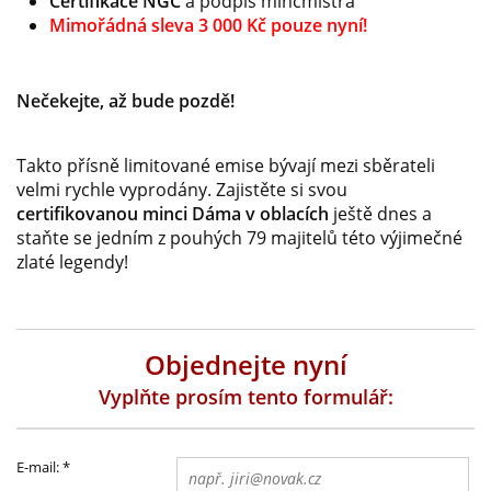
Certifikace NGC
a podpis mincmistra
Mimořádná sleva 3 000 Kč pouze nyní!
Nečekejte, až bude pozdě!
Takto přísně limitované emise bývají mezi sběrateli
velmi rychle vyprodány. Zajistěte si svou
certifikovanou minci Dáma v oblacích
ještě dnes a
staňte se jedním z pouhých 79 majitelů této výjimečné
zlaté legendy!
Objednejte nyní
Vyplňte prosím tento formulář:
E-mail:
*