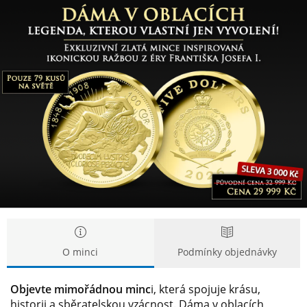
Dáma
Dáma
v
v
oblacích
oblacích
O minci
Podmínky objednávky
Objevte mimořádnou minc
i, která spojuje krásu,
historii a sběratelskou vzácnost. Dáma v oblacích