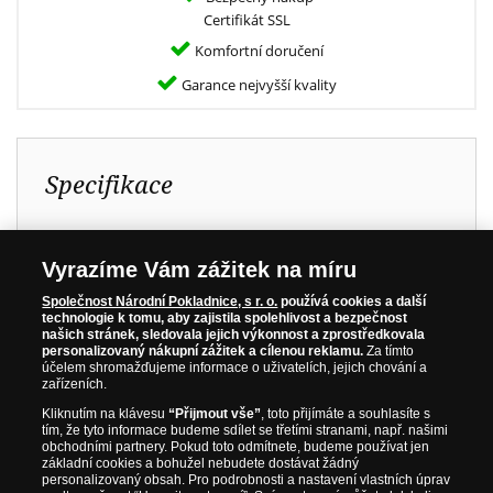
Certifikát SSL
Komfortní doručení
Garance nejvyšší kvality
Specifikace
Kov:
Ryzí zlato 999/1000
Vyrazíme Vám zážitek na míru
Průměr:
22,5 mm
Společnost Národní Pokladnice, s r. o.
používá cookies a další
Hmotnost:
2,50 g
technologie k tomu, aby zajistila spolehlivost a bezpečnost
našich stránek, sledovala jejich výkonnost a zprostředkovala
Kvalita:
Proof
personalizovaný nákupní zážitek a cílenou reklamu.
Za tímto
Certifikace:
NGC
účelem shromažďujeme informace o uživatelích, jejich chování a
zařízeních.
Nominální hodnota:
5 $
Kliknutím na klávesu
“Přijmout vše”
, toto přijímáte a souhlasíte s
Země původu:
Niue
tím, že tyto informace budeme sdílet se třetími stranami, např. našimi
obchodními partnery. Pokud toto odmítnete, budeme používat jen
Rok emise:
2026
základní cookies a bohužel nebudete dostávat žádný
personalizovaný obsah. Pro podrobnosti a nastavení vlastních úprav
Limitace:
79 ks