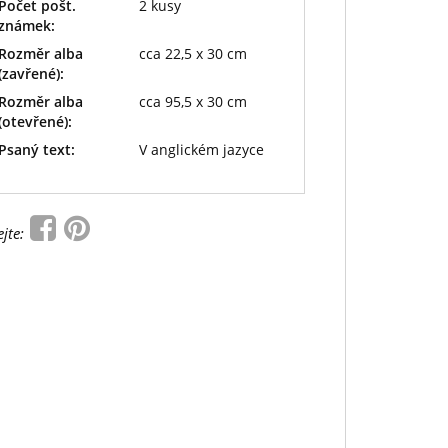
Počet pošt.
2 kusy
známek:
Rozměr alba
cca 22,5 x 30 cm
(zavřené):
Rozměr alba
cca 95,5 x 30 cm
(otevřené):
Psaný text:
V anglickém jazyce
ejte: