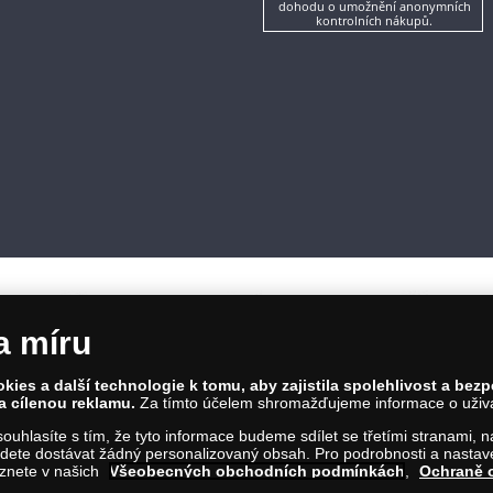
dohodu o umožnění anonymních
kontrolních nákupů.
a míru
ies a další technologie k tomu, aby zajistila spolehlivost a bez
a cílenou reklamu.
Za tímto účelem shromažďujeme informace o uživate
86 00 Praha 8; Tel.: 810 100 500
a souhlasíte s tím, že tyto informace budeme sdílet se třetími stranami,
Č: 28507622; DIČ: CZ28507622
ete dostávat žádný personalizovaný obsah. Pro podrobnosti a nastaven
íl C, vložka 146644
eznete v našich
Všeobecných obchodních podmínkách
,
Ochraně 