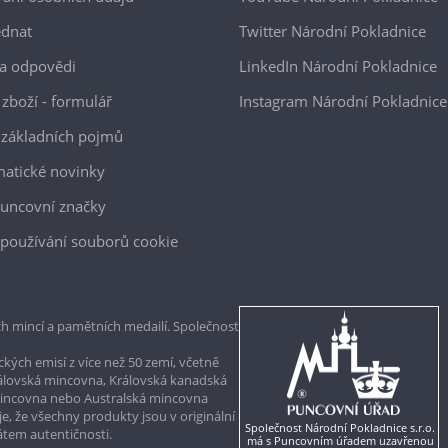
ednat
Twitter Národní Pokladnice
a odpovědi
LinkedIn Národní Pokladnice
 zboží - formulář
Instagram Národní Pokladnice
 základních pojmů
atické novinky
uncovní značky
používání souborů cookie
h mincí a pamětních medailí. Společnost
kých emisí z více než 50 zemí, včetně
rálovská mincovna, Královská kanadská
mincovna nebo Australská mincovna
, že všechny produkty jsou v originální
Společnost Národní Pokladnice s.r.o.
kátem autentičnosti.
má s Puncovním úřadem uzavřenou