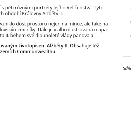
s pěti různými portréty Jejího Veličenstva. Tyto
h období Královny Alžběty II.
vzniklo dost prostoru nejen na mince, ale také na
ovskými milníky. Dále je v albu ilustrovaná mapa
ěta II. během své dlouholeté vlády panovala.
rovaným životopisem Alžběty II.
Obsahuje též
l v zemích Commonwealthu.
Sdíl