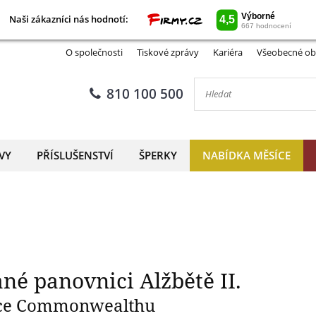
Naši zákazníci nás hodnotí:
Naši zákazníci nás hodnotí:
 album věnované panovnici A
O společnosti
Tiskové zprávy
Kariéra
Všeobecné ob
810 100 500
VY
PŘÍSLUŠENSTVÍ
ŠPERKY
NABÍDKA MĚSÍCE
é panovnici Alžbětě II.
ince Commonwealthu