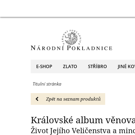
-
Královské
Královské
Národní
album
Pokladnice
věnované
-
panovnici
přední
Alžbětě
evropský
II.
E-SHOP
ZLATO
STŘÍBRO
JINÉ KO
prodejce
-
mincí
Titulní stránka
Národní
a
Pokladnice
Zpět na seznam produktů
medailí
-
přední
Královské album věnovan
evropský
Život Jejího Veličenstva a m