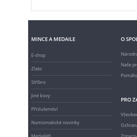
MINCE A MEDAILE
O SPO
Národní
E-shop
Naše pr
Zlato
Pomáh
Stříbro
Jiné kovy
PRO Z
Příslušenství
Všeobe
Numismatické novinky
Ochran
Medailéři
Zpracov