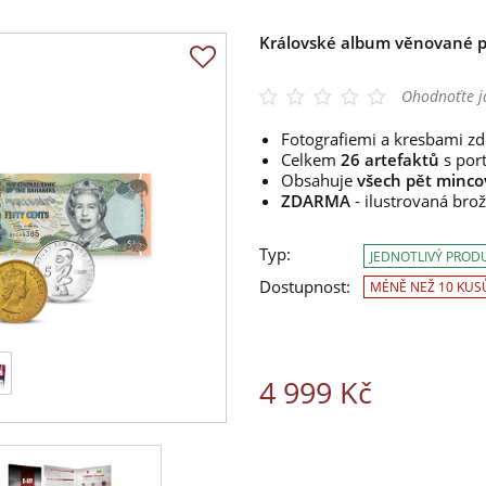
Královské album věnované pa
Ohodnoťte j
Fotografiemi a kresbami z
Celkem
26 artefaktů
s port
Obsahuje
všech pět minco
ZDARMA
- ilustrovaná brož
Typ:
JEDNOTLIVÝ PROD
Dostupnost:
MÉNĚ NEŽ 10 KUS
4 999 Kč