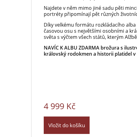
Najdete v něm mimo jiné sadu pěti mincí 
portréty připomínají pět různých životníc
Díky velkému formátu rozkládacího alba 
časovou osu s největšími osobními a král
světa s výčtem všech států, kterým Alžb
NAVÍC K ALBU ZDARMA brožura
s ilust
královský rodokmen a historii platide
4 999 Kč
Vložit do košíku