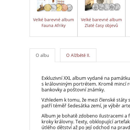
Velké barevné album
Velké barevné album
Fauna Afriky
Zlaté časy objevů
O albu
O Alžbětě II.
Exkluzivní XXL album vydané na památku 
s královniným portrétem. Kromě mincí r
bankovky a poštovní známky.
Vzhledem k tomu, že mezi členské státy
patří téměř šedesátka zemí, je výběr art
Album je bohatě zdobeno ilustracemi a fo
kroky královny. Texty, obklopující artefak
útlého dětství až po její odchod na pravd