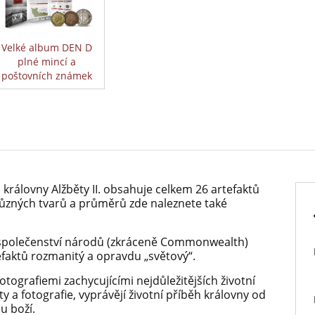
Velké album DEN D
plné mincí a
poštovních známek
královny Alžběty II. obsahuje celkem 26 artefaktů
ůzných tvarů a průměrů zde naleznete také
 společenství národů (zkráceně Commonwealth)
efaktů rozmanitý a opravdu „světový“.
tografiemi zachycujícími nejdůležitějších životní
ty a fotografie, vyprávějí životní příběh královny od
u boží.