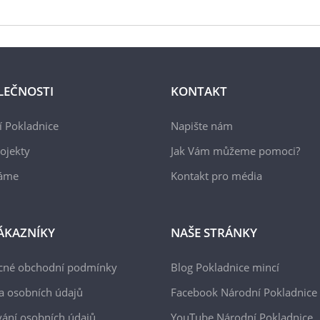
LEČNOSTI
KONTAKT
 Pokladnice
Napište nám
ojekty
Jak Vám můžeme pomoci?
áme
Kontakt pro média
ÁKAZNÍKY
NAŠE STRÁNKY
cné obchodní podmínky
Blog Pokladnice mincí
a osobních údajů
Facebook Národní Pokladnice
ání osobních údajů
YouTube Národní Pokladnice