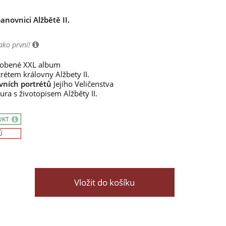
novnici Alžbětě II.
ako první!
dobené XXL album
rétem královny Alžbety II.
vních portrétů
Jejího Veličenstva
ura s životopisem Alžběty II.
UKT
Ů
Vložit do košíku