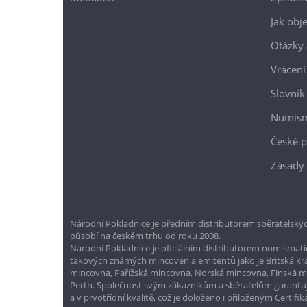
Jak obj
Otázky 
Vrácení
Slovník
Numism
České p
Zásady 
Národní Pokladnice je předním distributorem sběratelskýc
působí na českém trhu od roku 2008.
Národní Pokladnice je oficiálním distributorem numismatic
takových známých mincoven a emitentů jako je Britská k
mincovna, Pařížská mincovna, Norská mincovna, Finská 
Perth. Společnost svým zákazníkům a sběratelům garantuje
a v prvotřídní kvalitě, což je doloženo i přiloženým Certifi