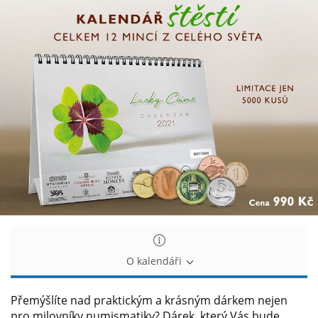
Exkluzivní
Exkluzivní
stolní
stolní
kalendář
kalendář
pro
pro
štěstí
štěstí
O kalendáři
Přemýšlíte nad praktickým a krásným dárkem nejen
pro milovníky numismatiky? Dárek, který Vás bude