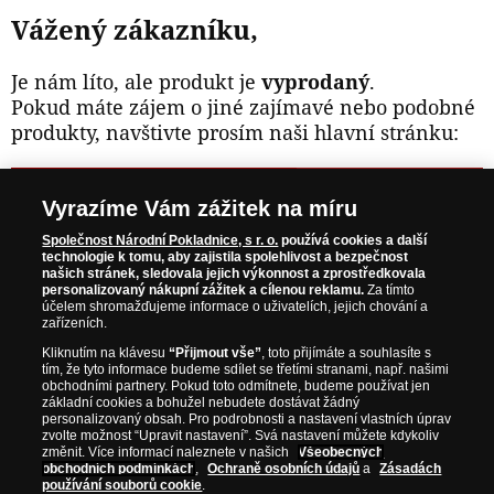
Vážený zákazníku,
Je nám líto, ale produkt je
vyprodaný
.
Pokud máte zájem o jiné zajímavé nebo podobné
produkty, navštivte prosím naši hlavní stránku:
NAVŠTIVTE ZAJÍMAVÉ PRODUKTY NA
Vyrazíme Vám zážitek na míru
WWW.NARODNIPOKLADNICE.CZ
Společnost Národní Pokladnice, s r. o.
používá cookies a další
technologie k tomu, aby zajistila spolehlivost a bezpečnost
našich stránek, sledovala jejich výkonnost a zprostředkovala
Prosím informujte mě, jakmile bude produkt opět skladem.
personalizovaný nákupní zážitek a cílenou reklamu.
Za tímto
účelem shromažďujeme informace o uživatelích, jejich chování a
zařízeních.
Kliknutím na klávesu
“Přijmout vše”
, toto přijímáte a souhlasíte s
tím, že tyto informace budeme sdílet se třetími stranami, např. našimi
NAŠE ZÁRUKY
obchodními partnery. Pokud toto odmítnete, budeme používat jen
základní cookies a bohužel nebudete dostávat žádný
personalizovaný obsah. Pro podrobnosti a nastavení vlastních úprav
zvolte možnost “Upravit nastavení”. Svá nastavení můžete kdykoliv
Bezpečný nákup
změnit. Více informací naleznete v našich
Všeobecných
Certifikát SSL
obchodních podmínkách
,
Ochraně osobních údajů
a
Zásadách
používání souborů cookie
.
Komfortní doručení