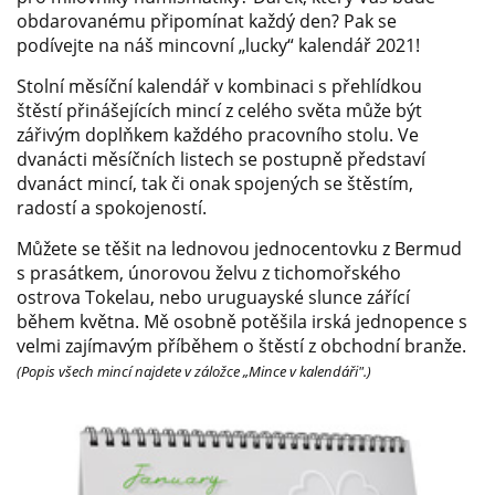
obdarovanému připomínat každý den? Pak se
podívejte na náš mincovní „lucky“ kalendář 2021!
Stolní měsíční kalendář v kombinaci s přehlídkou
štěstí přinášejících mincí z celého světa může být
zářivým doplňkem každého pracovního stolu. Ve
dvanácti měsíčních listech se postupně představí
dvanáct mincí, tak či onak spojených se štěstím,
radostí a spokojeností.
Můžete se těšit na lednovou jednocentovku z Bermud
s prasátkem, únorovou želvu z tichomořského
ostrova Tokelau, nebo uruguayské slunce zářící
během května. Mě osobně potěšila irská jednopence s
velmi zajímavým příběhem o štěstí z obchodní branže.
(Popis všech mincí najdete v záložce „Mince v kalendáři".)