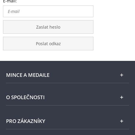
E-mail:
Zaslat heslo
Poslat odkaz
MINCE A MEDAILE
E-shop
O SPOLEČNOSTI
Zlato
Národní Pokladnice
PRO ZÁKAZNÍKY
Stříbro
Naše projekty