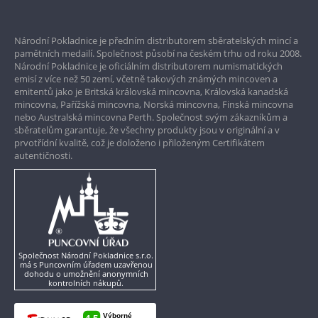
Prvotřídní servis
Národní Pokladnice je předním distributorem sběratelských mincí a
Garance nejvyšší kvality
pamětních medailí. Společnost působí na českém trhu od roku 2008.
Národní Pokladnice je oficiálním distributorem numismatických
Pouze originální produkty
emisí z více než 50 zemí, včetně takových známých mincoven a
emitentů jako je Britská královská mincovna, Královská kanadská
mincovna, Pařížská mincovna, Norská mincovna, Finská mincovna
nebo Australská mincovna Perth. Společnost svým zákazníkům a
sběratelům garantuje, že všechny produkty jsou v originální a v
prvotřídní kvalitě, což je doloženo i přiloženým Certifikátem
autentičnosti.
Společnost Národní Pokladnice s.r.o.
má s Puncovním úřadem uzavřenou
dohodu o umožnění anonymních
kontrolních nákupů.