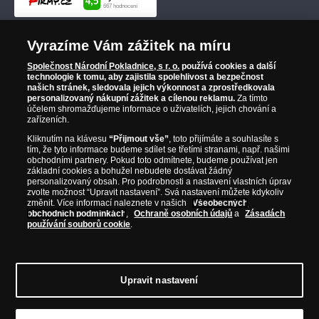
Vyrazíme Vám zážitek na míru
Společnost Národní Pokladnice, s r. o.
používá cookies a další
technologie k tomu, aby zajistila spolehlivost a bezpečnost
našich stránek, sledovala jejich výkonnost a zprostředkovala
personalizovaný nákupní zážitek a cílenou reklamu.
Za tímto
účelem shromažďujeme informace o uživatelích, jejich chování a
zařízeních.
Kliknutím na klávesu
“Přijmout vše”
, toto přijímáte a souhlasíte s
tím, že tyto informace budeme sdílet se třetími stranami, např. našimi
obchodními partnery. Pokud toto odmítnete, budeme používat jen
základní cookies a bohužel nebudete dostávat žádný
personalizovaný obsah. Pro podrobnosti a nastavení vlastních úprav
zvolte možnost “Upravit nastavení”. Svá nastavení můžete kdykoliv
změnit. Více informací naleznete v našich
Všeobecných
obchodních podmínkách
,
Ochraně osobních údajů
a
Zásadách
používání souborů cookie
.
Upravit nastavení
© Copyright 2026 - Národní Pokladnice, s. r. o.; Karolinská 661/4, 186 00 Praha 8;
Tel.: 810 100 500
E-mail: info@narodnipokladnice.cz, www.narodnipokladnice.cz;