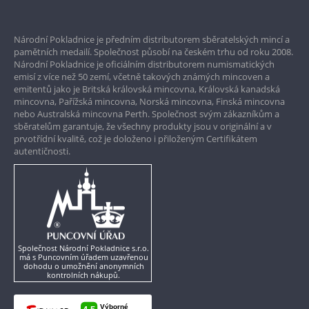
Prvotřídní servis
Národní Pokladnice je předním distributorem sběratelských mincí a
Garance nejvyšší kvality
pamětních medailí. Společnost působí na českém trhu od roku 2008.
Národní Pokladnice je oficiálním distributorem numismatických
Pouze originální produkty
emisí z více než 50 zemí, včetně takových známých mincoven a
emitentů jako je Britská královská mincovna, Královská kanadská
mincovna, Pařížská mincovna, Norská mincovna, Finská mincovna
nebo Australská mincovna Perth. Společnost svým zákazníkům a
sběratelům garantuje, že všechny produkty jsou v originální a v
prvotřídní kvalitě, což je doloženo i přiloženým Certifikátem
autentičnosti.
Společnost Národní Pokladnice s.r.o.
má s Puncovním úřadem uzavřenou
dohodu o umožnění anonymních
kontrolních nákupů.