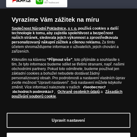
Vyrazíme Vám zážitek na míru
Společnost Národní Pokladnice, s r. o.
používá cookies a další
technologie k tomu, aby zajistila spolehlivost a bezpečnost
našich stránek, sledovala jejich výkonnost a zprostředkovala
personalizovaný nákupní zážitek a cílenou reklamu.
Za tímto
účelem shromažďujeme informace o uživatelích, jejich chování a
zařízeních.
Kliknutím na klávesu
“Přijmout vše”
, toto přijímáte a souhlasíte s
tím, že tyto informace budeme sdílet se třetími stranami, např. našimi
obchodními partnery. Pokud toto odmítnete, budeme používat jen
základní cookies a bohužel nebudete dostávat žádný
personalizovaný obsah. Pro podrobnosti a nastavení vlastních úprav
zvolte možnost “Upravit nastavení”. Svá nastavení můžete kdykoliv
změnit. Více informací naleznete v našich
Všeobecných
obchodních podmínkách
,
Ochraně osobních údajů
a
Zásadách
používání souborů cookie
.
Upravit nastavení
© Copyright 2026 - Národní Pokladnice, s. r. o.; Karolinská 661/4, 186 00 Praha 8;
Tel.: 810 100 500
E-mail: info@narodnipokladnice.cz, www.narodnipokladnice.cz;