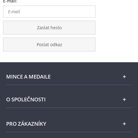
E-mail:
Zaslat heslo
Poslat odkaz
MINCE A MEDAILE
E-shop
O SPOLEČNOSTI
Zlato
Národní Pokladnice
PRO ZÁKAZNÍKY
Stříbro
Naše projekty