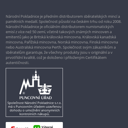
Prvotřídní servis
Národní Pokladnice je předním distributorem sběratelských mincí a
Garance nejvyšší kvality
pamětních medailí. Společnost působí na českém trhu od roku 2008.
Národní Pokladnice je oficiálním distributorem numismatických
Pouze originální produkty
emisí z více než 50 zemí, včetně takových známých mincoven a
emitentů jako je Britská královská mincovna, Královská kanadská
mincovna, Pařížská mincovna, Norská mincovna, Finská mincovna
nebo Australská mincovna Perth. Společnost svým zákazníkům a
sběratelům garantuje, že všechny produkty jsou v originální a v
prvotřídní kvalitě, což je doloženo i přiloženým Certifikátem
autentičnosti.
Společnost Národní Pokladnice s.r.o.
má s Puncovním úřadem uzavřenou
dohodu o umožnění anonymních
kontrolních nákupů.