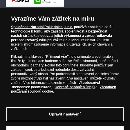
Vyrazíme Vám zážitek na míru
Společnost Národní Pokladnice, s r. o.
používá cookies a další
technologie k tomu, aby zajistila spolehlivost a bezpečnost
našich stránek, sledovala jejich výkonnost a zprostředkovala
personalizovaný nákupní zážitek a cílenou reklamu.
Za tímto
účelem shromažďujeme informace o uživatelích, jejich chování a
zařízeních.
Kliknutím na klávesu
“Přijmout vše”
, toto přijímáte a souhlasíte s
tím, že tyto informace budeme sdílet se třetími stranami, např. našimi
obchodními partnery. Pokud toto odmítnete, budeme používat jen
základní cookies a bohužel nebudete dostávat žádný
personalizovaný obsah. Pro podrobnosti a nastavení vlastních úprav
zvolte možnost “Upravit nastavení”. Svá nastavení můžete kdykoliv
změnit. Více informací naleznete v našich
Všeobecných
obchodních podmínkách
,
Ochraně osobních údajů
a
Zásadách
používání souborů cookie
.
Upravit nastavení
© Copyright 2026 - Národní Pokladnice, s. r. o.; Karolinská 661/4, 186 00 Praha 8;
Tel.: 810 100 500
E-mail: info@narodnipokladnice.cz, www.narodnipokladnice.cz;