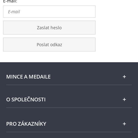
E-mail:
Zaslat heslo
Poslat odkaz
MINCE A MEDAILE
E-shop
O SPOLEČNOSTI
Zlato
Národní Pokladnice
PRO ZÁKAZNÍKY
Stříbro
Naše projekty