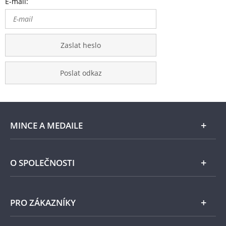
E-mail:
Zaslat heslo
Poslat odkaz
MINCE A MEDAILE
E-shop
O SPOLEČNOSTI
Zlato
Národní Pokladnice
PRO ZÁKAZNÍKY
Stříbro
Naše projekty