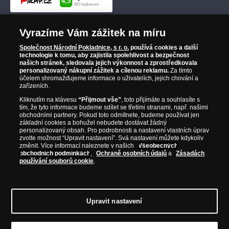
Vyrazíme Vám zážitek na míru
Společnost Národní Pokladnice, s r. o.
používá cookies a další
technologie k tomu, aby zajistila spolehlivost a bezpečnost
našich stránek, sledovala jejich výkonnost a zprostředkovala
personalizovaný nákupní zážitek a cílenou reklamu.
Za tímto
účelem shromažďujeme informace o uživatelích, jejich chování a
zařízeních.
Kliknutím na klávesu
“Přijmout vše”
, toto přijímáte a souhlasíte s
tím, že tyto informace budeme sdílet se třetími stranami, např. našimi
obchodními partnery. Pokud toto odmítnete, budeme používat jen
základní cookies a bohužel nebudete dostávat žádný
personalizovaný obsah. Pro podrobnosti a nastavení vlastních úprav
zvolte možnost “Upravit nastavení”. Svá nastavení můžete kdykoliv
změnit. Více informací naleznete v našich
Všeobecných
obchodních podmínkách
,
Ochraně osobních údajů
a
Zásadách
používání souborů cookie
.
Upravit nastavení
© Copyright 2026 - Národní Pokladnice, s. r. o.; Karolinská 661/4, 186 00 Praha 8;
Tel.: 810 100 500
E-mail: info@narodnipokladnice.cz, www.narodnipokladnice.cz;