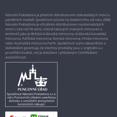
Prvotřídní servis
Národní Pokladnice je předním distributorem sběratelských mincí a
Garance nejvyšší kvality
pamětních medailí. Společnost působí na českém trhu od roku 2008.
Národní Pokladnice je oficiálním distributorem numismatických
Pouze originální produkty
emisí z více než 50 zemí, včetně takových známých mincoven a
emitentů jako je Britská královská mincovna, Královská kanadská
mincovna, Pařížská mincovna, Norská mincovna, Finská mincovna
nebo Australská mincovna Perth. Společnost svým zákazníkům a
sběratelům garantuje, že všechny produkty jsou v originální a v
prvotřídní kvalitě, což je doloženo i přiloženým Certifikátem
autentičnosti.
Společnost Národní Pokladnice s.r.o.
má s Puncovním úřadem uzavřenou
dohodu o umožnění anonymních
kontrolních nákupů.