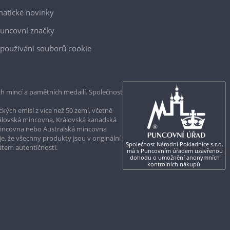
atické novinky
uncovní značky
používání souborů cookie
h mincí a pamětních medailí. Společnost
kých emisí z více než 50 zemí, včetně
rálovská mincovna, Královská kanadská
mincovna nebo Australská mincovna
, že všechny produkty jsou v originální
Společnost Národní Pokladnice s.r.o.
kátem autentičnosti.
má s Puncovním úřadem uzavřenou
dohodu o umožnění anonymních
kontrolních nákupů.