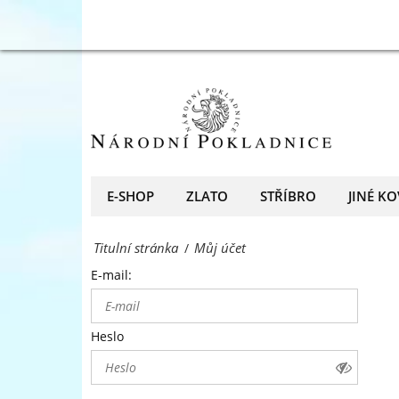
přední
Můj
evropský
účet
prodejce
-
mincí
Národní
a
Pokladnice
medailí
-
E-SHOP
ZLATO
STŘÍBRO
JINÉ KO
přední
Titulní stránka
Můj účet
/
evropský
E-mail:
prodejce
mincí
Heslo
a
medailí