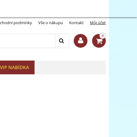
Můj účet:
Přihlásit se
-A
A+
chodní podmínky
Vše o nákupu
Kontakt
Můj účet
0
VIP NABÍDKA