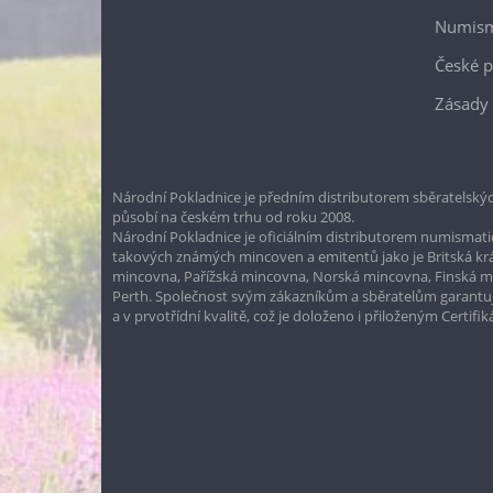
Numism
České p
Zásady 
Národní Pokladnice je předním distributorem sběratelskýc
působí na českém trhu od roku 2008.
Národní Pokladnice je oficiálním distributorem numismatic
takových známých mincoven a emitentů jako je Britská k
mincovna, Pařížská mincovna, Norská mincovna, Finská 
Perth. Společnost svým zákazníkům a sběratelům garantuje
a v prvotřídní kvalitě, což je doloženo i přiloženým Certifi