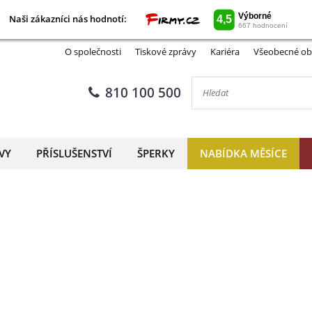
Naši zákazníci nás hodnotí:
Naši zákazníci nás hodnotí:
O společnosti
Tiskové zprávy
Kariéra
Všeobecné ob
810 100 500
VY
PŘÍSLUŠENSTVÍ
ŠPERKY
NABÍDKA MĚSÍCE