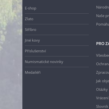
Národní
E-shop
Naše pr
Zlato
Pomáh
Stříbro
Jiné kovy
PRO Z
Příslušenství
Všeobe
Numismatické novinky
Ochran
Medailéři
Zpracov
Jak obj
Otázky 
Vrácení
Slovník