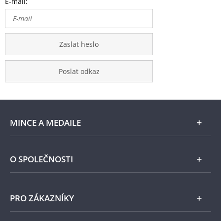
E-mail:
Zaslat heslo
Poslat odkaz
MINCE A MEDAILE
E-shop
O SPOLEČNOSTI
Zlato
Národní Pokladnice
PRO ZÁKAZNÍKY
Stříbro
Naše projekty