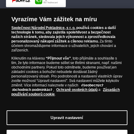
Vyrazíme Vám zážitek na míru
Společnost Národní Pokladnice, s r. o.
používá cookies a další
technologie k tomu, aby zajistila spolehlivost a bezpečnost
našich stránek, sledovala jejich výkonnost a zprostředkovala
personalizovaný nákupní zážitek a cílenou reklamu.
Za tímto
účelem shromažďujeme informace o uživatelích, jejich chování a
zařízeních.
Kliknutím na klávesu
“Přijmout vše”
, toto přijímáte a souhlasíte s
tím, že tyto informace budeme sdílet se třetími stranami, např. našimi
obchodními partnery. Pokud toto odmítnete, budeme používat jen
základní cookies a bohužel nebudete dostávat žádný
personalizovaný obsah. Pro podrobnosti a nastavení vlastních úprav
zvolte možnost “Upravit nastavení”. Svá nastavení můžete kdykoliv
změnit. Více informací naleznete v našich
Všeobecných
obchodních podmínkách
,
Ochraně osobních údajů
a
Zásadách
používání souborů cookie
.
Upravit nastavení
© Copyright 2026 - Národní Pokladnice, s. r. o.; Karolinská 661/4, 186 00 Praha 8;
Tel.: 810 100 500
E-mail: info@narodnipokladnice.cz, www.narodnipokladnice.cz;