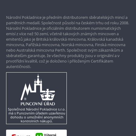
Prvotřídní servis
Národní Pokladnice je předním distributorem sběratelských mincí a
Garance nejvyšší kvality
pamětních medailí. Společnost působí na českém trhu od roku 2008.
Národní Pokladnice je oficiálním distributorem numismatických
Pouze originální produkty
emisí z více než 50 zemí, včetně takových známých mincoven a
emitentů jako je Britská královská mincovna, Královská kanadská
mincovna, Pařížská mincovna, Norská mincovna, Finská mincovna
nebo Australská mincovna Perth. Společnost svým zákazníkům a
sběratelům garantuje, že všechny produkty jsou v originální a v
prvotřídní kvalitě, což je doloženo i přiloženým Certifikátem
autentičnosti.
Společnost Národní Pokladnice s.r.o.
má s Puncovním úřadem uzavřenou
dohodu o umožnění anonymních
kontrolních nákupů.