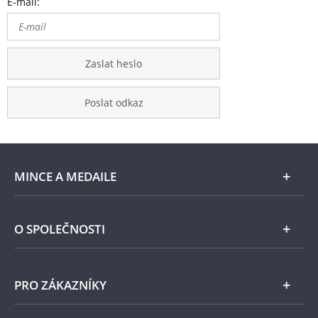
E-mail:
Zaslat heslo
Poslat odkaz
MINCE A MEDAILE
E-shop
O SPOLEČNOSTI
Zlato
Národní Pokladnice
PRO ZÁKAZNÍKY
Stříbro
Naše projekty