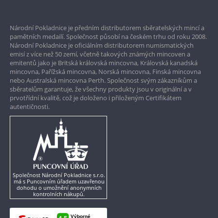
Prvotřídní servis
Národní Pokladnice je předním distributorem sběratelských mincí a
Garance nejvyšší kvality
pamětních medailí. Společnost působí na českém trhu od roku 2008.
Národní Pokladnice je oficiálním distributorem numismatických
Pouze originální produkty
emisí z více než 50 zemí, včetně takových známých mincoven a
emitentů jako je Britská královská mincovna, Královská kanadská
mincovna, Pařížská mincovna, Norská mincovna, Finská mincovna
nebo Australská mincovna Perth. Společnost svým zákazníkům a
sběratelům garantuje, že všechny produkty jsou v originální a v
prvotřídní kvalitě, což je doloženo i přiloženým Certifikátem
autentičnosti.
Společnost Národní Pokladnice s.r.o.
má s Puncovním úřadem uzavřenou
dohodu o umožnění anonymních
kontrolních nákupů.