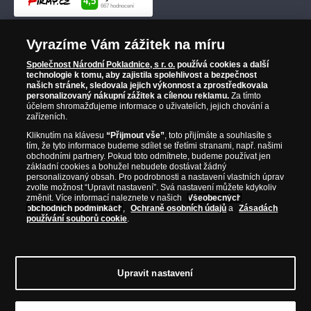
Vyrazíme Vám zážitek na míru
Společnost Národní Pokladnice, s r. o.
používá cookies a další
technologie k tomu, aby zajistila spolehlivost a bezpečnost
našich stránek, sledovala jejich výkonnost a zprostředkovala
personalizovaný nákupní zážitek a cílenou reklamu.
Za tímto
účelem shromažďujeme informace o uživatelích, jejich chování a
zařízeních.
Kliknutím na klávesu
“Přijmout vše”
, toto přijímáte a souhlasíte s
tím, že tyto informace budeme sdílet se třetími stranami, např. našimi
obchodními partnery. Pokud toto odmítnete, budeme používat jen
základní cookies a bohužel nebudete dostávat žádný
personalizovaný obsah. Pro podrobnosti a nastavení vlastních úprav
zvolte možnost “Upravit nastavení”. Svá nastavení můžete kdykoliv
změnit. Více informací naleznete v našich
Všeobecných
obchodních podmínkách
,
Ochraně osobních údajů
a
Zásadách
používání souborů cookie
.
Upravit nastavení
© Copyright 2026 - Národní Pokladnice, s. r. o.; Karolinská 661/4, 186 00 Praha 8;
Tel.: 810 100 500
E-mail: info@narodnipokladnice.cz, www.narodnipokladnice.cz;