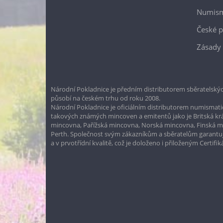
Numism
České p
Zásady 
Národní Pokladnice je předním distributorem sběratelskýc
působí na českém trhu od roku 2008.
Národní Pokladnice je oficiálním distributorem numismatic
takových známých mincoven a emitentů jako je Britská k
mincovna, Pařížská mincovna, Norská mincovna, Finská 
Perth. Společnost svým zákazníkům a sběratelům garantuje
a v prvotřídní kvalitě, což je doloženo i přiloženým Certifi