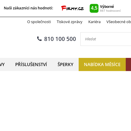
Naši zákazníci nás hodnotí:
Naši zákazníci nás hodnotí:
O společnosti
Tiskové zprávy
Kariéra
Všeobecné ob
810 100 500
VY
PŘÍSLUŠENSTVÍ
ŠPERKY
NABÍDKA MĚSÍCE