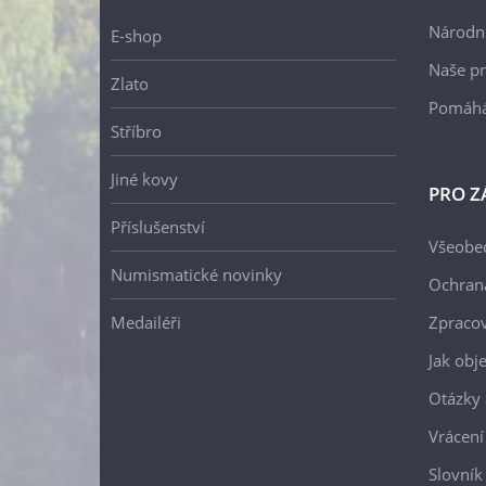
Národní
E-shop
Naše pr
Zlato
Pomáh
Stříbro
Jiné kovy
PRO Z
Příslušenství
Všeobe
Numismatické novinky
Ochran
Medailéři
Zpracov
Jak obj
Otázky 
Vrácení
Slovník