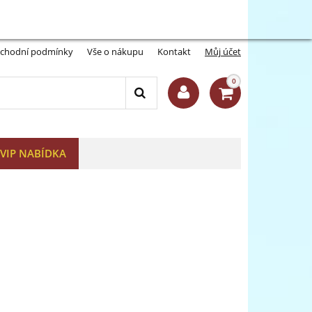
Můj účet:
Přihlásit se
-A
A+
chodní podmínky
Vše o nákupu
Kontakt
Můj účet
0
VIP NABÍDKA