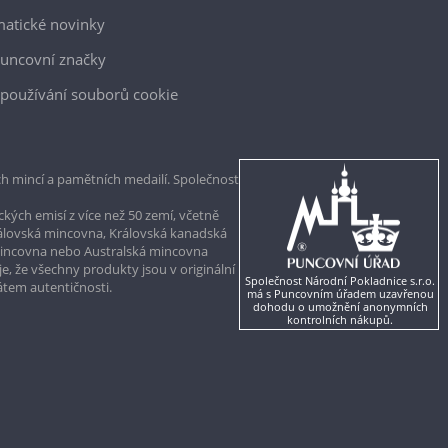
atické novinky
uncovní značky
používání souborů cookie
h mincí a pamětních medailí. Společnost
kých emisí z více než 50 zemí, včetně
rálovská mincovna, Královská kanadská
mincovna nebo Australská mincovna
, že všechny produkty jsou v originální
Společnost Národní Pokladnice s.r.o.
kátem autentičnosti.
má s Puncovním úřadem uzavřenou
dohodu o umožnění anonymních
kontrolních nákupů.