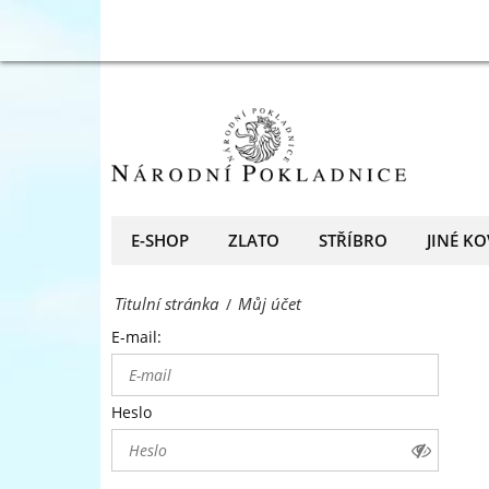
přední
Můj
evropský
účet
prodejce
-
mincí
Národní
a
Pokladnice
medailí
-
E-SHOP
ZLATO
STŘÍBRO
JINÉ KO
přední
Titulní stránka
Můj účet
/
evropský
E-mail:
prodejce
mincí
Heslo
a
medailí