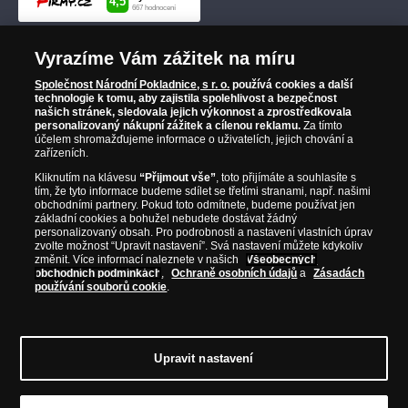
Vyrazíme Vám zážitek na míru
Společnost Národní Pokladnice, s r. o.
používá cookies a další
technologie k tomu, aby zajistila spolehlivost a bezpečnost
našich stránek, sledovala jejich výkonnost a zprostředkovala
personalizovaný nákupní zážitek a cílenou reklamu.
Za tímto
účelem shromažďujeme informace o uživatelích, jejich chování a
zařízeních.
Kliknutím na klávesu
“Přijmout vše”
, toto přijímáte a souhlasíte s
tím, že tyto informace budeme sdílet se třetími stranami, např. našimi
obchodními partnery. Pokud toto odmítnete, budeme používat jen
základní cookies a bohužel nebudete dostávat žádný
personalizovaný obsah. Pro podrobnosti a nastavení vlastních úprav
zvolte možnost “Upravit nastavení”. Svá nastavení můžete kdykoliv
změnit. Více informací naleznete v našich
Všeobecných
obchodních podmínkách
,
Ochraně osobních údajů
a
Zásadách
používání souborů cookie
.
Upravit nastavení
© Copyright 2026 - Národní Pokladnice, s. r. o.; Karolinská 661/4, 186 00 Praha 8;
Tel.: 810 100 500
E-mail: info@narodnipokladnice.cz, www.narodnipokladnice.cz;