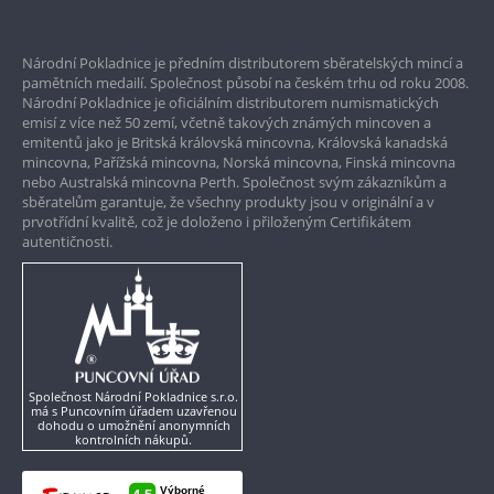
Prvotřídní servis
Národní Pokladnice je předním distributorem sběratelských mincí a
Garance nejvyšší kvality
pamětních medailí. Společnost působí na českém trhu od roku 2008.
Národní Pokladnice je oficiálním distributorem numismatických
Pouze originální produkty
emisí z více než 50 zemí, včetně takových známých mincoven a
emitentů jako je Britská královská mincovna, Královská kanadská
mincovna, Pařížská mincovna, Norská mincovna, Finská mincovna
nebo Australská mincovna Perth. Společnost svým zákazníkům a
sběratelům garantuje, že všechny produkty jsou v originální a v
prvotřídní kvalitě, což je doloženo i přiloženým Certifikátem
autentičnosti.
Společnost Národní Pokladnice s.r.o.
má s Puncovním úřadem uzavřenou
dohodu o umožnění anonymních
kontrolních nákupů.