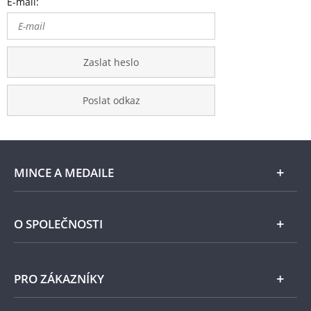
E-mail:
Zaslat heslo
Poslat odkaz
MINCE A MEDAILE
E-shop
O SPOLEČNOSTI
Zlato
Národní Pokladnice
PRO ZÁKAZNÍKY
Stříbro
Naše projekty