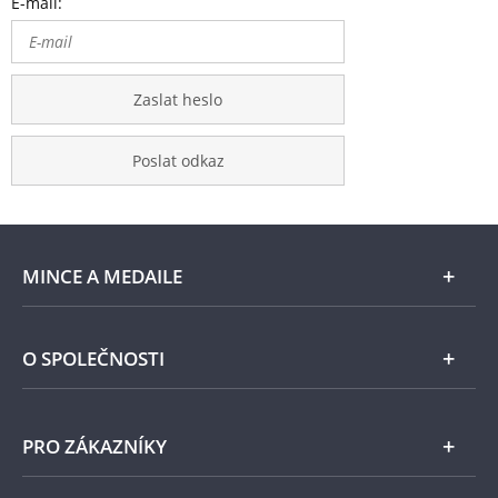
E-mail:
Zaslat heslo
Poslat odkaz
MINCE A MEDAILE
E-shop
O SPOLEČNOSTI
Zlato
Národní Pokladnice
PRO ZÁKAZNÍKY
Stříbro
Naše projekty