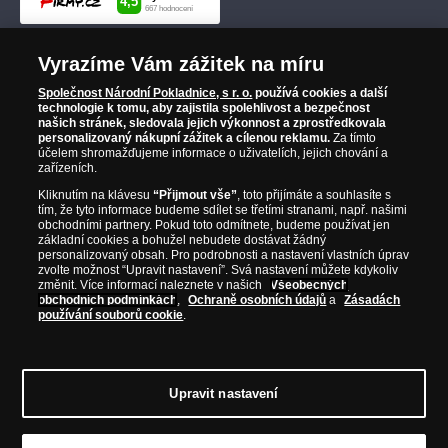
Vyrazíme Vám zážitek na míru
Společnost Národní Pokladnice, s r. o.
používá cookies a další
technologie k tomu, aby zajistila spolehlivost a bezpečnost
našich stránek, sledovala jejich výkonnost a zprostředkovala
personalizovaný nákupní zážitek a cílenou reklamu.
Za tímto
účelem shromažďujeme informace o uživatelích, jejich chování a
zařízeních.
Kliknutím na klávesu
“Přijmout vše”
, toto přijímáte a souhlasíte s
tím, že tyto informace budeme sdílet se třetími stranami, např. našimi
obchodními partnery. Pokud toto odmítnete, budeme používat jen
základní cookies a bohužel nebudete dostávat žádný
personalizovaný obsah. Pro podrobnosti a nastavení vlastních úprav
zvolte možnost “Upravit nastavení”. Svá nastavení můžete kdykoliv
změnit. Více informací naleznete v našich
Všeobecných
obchodních podmínkách
,
Ochraně osobních údajů
a
Zásadách
používání souborů cookie
.
Upravit nastavení
© Copyright 2026 - Národní Pokladnice, s. r. o.; Karolinská 661/4, 186 00 Praha 8;
Tel.: 810 100 500
E-mail: info@narodnipokladnice.cz, www.narodnipokladnice.cz;