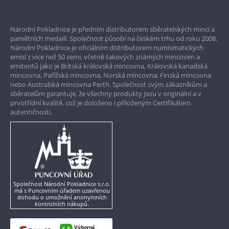
Prvotřídní servis
Národní Pokladnice je předním distributorem sběratelských mincí a
Garance nejvyšší kvality
pamětních medailí. Společnost působí na českém trhu od roku 2008.
Národní Pokladnice je oficiálním distributorem numismatických
Pouze originální produkty
emisí z více než 50 zemí, včetně takových známých mincoven a
emitentů jako je Britská královská mincovna, Královská kanadská
mincovna, Pařížská mincovna, Norská mincovna, Finská mincovna
nebo Australská mincovna Perth. Společnost svým zákazníkům a
sběratelům garantuje, že všechny produkty jsou v originální a v
prvotřídní kvalitě, což je doloženo i přiloženým Certifikátem
autentičnosti.
Společnost Národní Pokladnice s.r.o.
má s Puncovním úřadem uzavřenou
dohodu o umožnění anonymních
kontrolních nákupů.