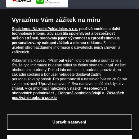
Vyrazíme Vám zážitek na míru
Společnost Národní Pokladnice, s r. o.
používá cookies a další
technologie k tomu, aby zajistila spolehlivost a bezpečnost
našich stránek, sledovala jejich výkonnost a zprostředkovala
personalizovaný nákupní zážitek a cílenou reklamu.
Za tímto
účelem shromažďujeme informace o uživatelích, jejich chování a
zařízeních.
Kliknutím na klávesu
“Přijmout vše”
, toto přijímáte a souhlasíte s
tím, že tyto informace budeme sdílet se třetími stranami, např. našimi
obchodními partnery. Pokud toto odmítnete, budeme používat jen
základní cookies a bohužel nebudete dostávat žádný
personalizovaný obsah. Pro podrobnosti a nastavení vlastních úprav
zvolte možnost “Upravit nastavení”. Svá nastavení můžete kdykoliv
změnit. Více informací naleznete v našich
Všeobecných
obchodních podmínkách
,
Ochraně osobních údajů
a
Zásadách
používání souborů cookie
.
Upravit nastavení
© Copyright 2026 - Národní Pokladnice, s. r. o.; Karolinská 661/4, 186 00 Praha 8;
Tel.: 810 100 500
E-mail: info@narodnipokladnice.cz, www.narodnipokladnice.cz;