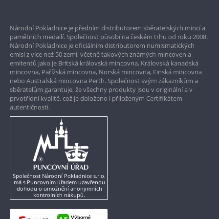
Prvotřídní servis
Národní Pokladnice je předním distributorem sběratelských mincí a
Garance nejvyšší kvality
pamětních medailí. Společnost působí na českém trhu od roku 2008.
Národní Pokladnice je oficiálním distributorem numismatických
Pouze originální produkty
emisí z více než 50 zemí, včetně takových známých mincoven a
emitentů jako je Britská královská mincovna, Královská kanadská
mincovna, Pařížská mincovna, Norská mincovna, Finská mincovna
nebo Australská mincovna Perth. Společnost svým zákazníkům a
sběratelům garantuje, že všechny produkty jsou v originální a v
prvotřídní kvalitě, což je doloženo i přiloženým Certifikátem
autentičnosti.
Společnost Národní Pokladnice s.r.o.
má s Puncovním úřadem uzavřenou
dohodu o umožnění anonymních
kontrolních nákupů.