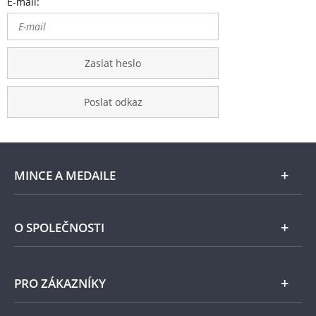
E-mail:
Zaslat heslo
Poslat odkaz
MINCE A MEDAILE
E-shop
O SPOLEČNOSTI
Zlato
Národní Pokladnice
PRO ZÁKAZNÍKY
Stříbro
Naše projekty