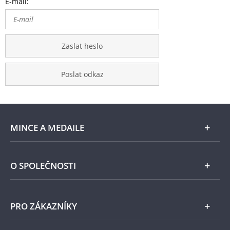
E-mail:
Zaslat heslo
Poslat odkaz
MINCE A MEDAILE
E-shop
O SPOLEČNOSTI
Zlato
Národní Pokladnice
PRO ZÁKAZNÍKY
Stříbro
Naše projekty