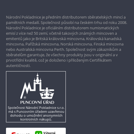
Prvotřídní servis
Národní Pokladnice je předním distributorem sběratelských mincí a
Garance nejvyšší kvality
pamětních medailí. Společnost působí na českém trhu od roku 2008.
Národní Pokladnice je oficiálním distributorem numismatických
Pouze originální produkty
emisí z více než 50 zemí, včetně takových známých mincoven a
emitentů jako je Britská královská mincovna, Královská kanadská
mincovna, Pařížská mincovna, Norská mincovna, Finská mincovna
nebo Australská mincovna Perth. Společnost svým zákazníkům a
sběratelům garantuje, že všechny produkty jsou v originální a v
prvotřídní kvalitě, což je doloženo i přiloženým Certifikátem
autentičnosti.
Společnost Národní Pokladnice s.r.o.
má s Puncovním úřadem uzavřenou
dohodu o umožnění anonymních
kontrolních nákupů.