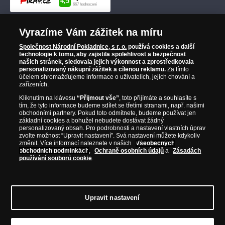
Vyrazíme Vám zážitek na míru
Společnost Národní Pokladnice, s r. o.
používá cookies a další
technologie k tomu, aby zajistila spolehlivost a bezpečnost
našich stránek, sledovala jejich výkonnost a zprostředkovala
personalizovaný nákupní zážitek a cílenou reklamu.
Za tímto
účelem shromažďujeme informace o uživatelích, jejich chování a
zařízeních.
Kliknutím na klávesu
“Přijmout vše”
, toto přijímáte a souhlasíte s
tím, že tyto informace budeme sdílet se třetími stranami, např. našimi
obchodními partnery. Pokud toto odmítnete, budeme používat jen
základní cookies a bohužel nebudete dostávat žádný
personalizovaný obsah. Pro podrobnosti a nastavení vlastních úprav
zvolte možnost “Upravit nastavení”. Svá nastavení můžete kdykoliv
změnit. Více informací naleznete v našich
Všeobecných
obchodních podmínkách
,
Ochraně osobních údajů
a
Zásadách
používání souborů cookie
.
Upravit nastavení
© Copyright 2026 - Národní Pokladnice, s. r. o.; Karolinská 661/4, 186 00 Praha 8;
Tel.: 810 100 500
E-mail: info@narodnipokladnice.cz, www.narodnipokladnice.cz;