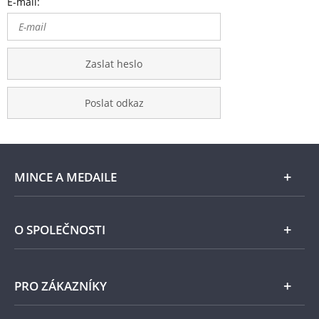
E-mail:
Zaslat heslo
Poslat odkaz
MINCE A MEDAILE
E-shop
O SPOLEČNOSTI
Zlato
Národní Pokladnice
PRO ZÁKAZNÍKY
Stříbro
Naše projekty