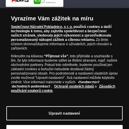
Vyrazíme Vám zážitek na míru
Společnost Národní Pokladnice, s r. o.
používá cookies a další
technologie k tomu, aby zajistila spolehlivost a bezpečnost
našich stránek, sledovala jejich výkonnost a zprostředkovala
personalizovaný nákupní zážitek a cílenou reklamu.
Za tímto
účelem shromažďujeme informace o uživatelích, jejich chování a
zařízeních.
Kliknutím na klávesu
“Přijmout vše”
, toto přijímáte a souhlasíte s
tím, že tyto informace budeme sdílet se třetími stranami, např. našimi
obchodními partnery. Pokud toto odmítnete, budeme používat jen
základní cookies a bohužel nebudete dostávat žádný
personalizovaný obsah. Pro podrobnosti a nastavení vlastních úprav
zvolte možnost “Upravit nastavení”. Svá nastavení můžete kdykoliv
změnit. Více informací naleznete v našich
Všeobecných
obchodních podmínkách
,
Ochraně osobních údajů
a
Zásadách
používání souborů cookie
.
Upravit nastavení
© Copyright 2026 - Národní Pokladnice, s. r. o.; Karolinská 661/4, 186 00 Praha 8;
Tel.: 810 100 500
E-mail: info@narodnipokladnice.cz, www.narodnipokladnice.cz;