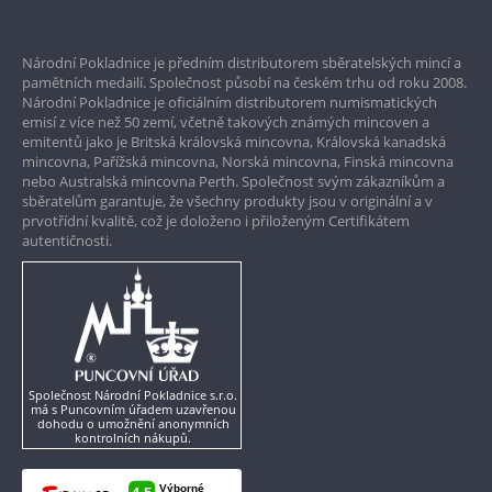
Prvotřídní servis
Národní Pokladnice je předním distributorem sběratelských mincí a
Garance nejvyšší kvality
pamětních medailí. Společnost působí na českém trhu od roku 2008.
Národní Pokladnice je oficiálním distributorem numismatických
Pouze originální produkty
emisí z více než 50 zemí, včetně takových známých mincoven a
emitentů jako je Britská královská mincovna, Královská kanadská
mincovna, Pařížská mincovna, Norská mincovna, Finská mincovna
nebo Australská mincovna Perth. Společnost svým zákazníkům a
sběratelům garantuje, že všechny produkty jsou v originální a v
prvotřídní kvalitě, což je doloženo i přiloženým Certifikátem
autentičnosti.
Společnost Národní Pokladnice s.r.o.
má s Puncovním úřadem uzavřenou
dohodu o umožnění anonymních
kontrolních nákupů.