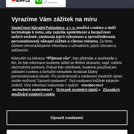
Vyrazíme Vám zážitek na míru
Společnost Národní Pokladnice, s r. o.
používá cookies a další
technologie k tomu, aby zajistila spolehlivost a bezpečnost
našich stránek, sledovala jejich výkonnost a zprostředkovala
personalizovaný nákupní zážitek a cílenou reklamu.
Za tímto
účelem shromažďujeme informace o uživatelích, jejich chování a
zařízeních.
Kliknutím na klávesu
“Přijmout vše”
, toto přijímáte a souhlasíte s
tím, že tyto informace budeme sdílet se třetími stranami, např. našimi
obchodními partnery. Pokud toto odmítnete, budeme používat jen
základní cookies a bohužel nebudete dostávat žádný
personalizovaný obsah. Pro podrobnosti a nastavení vlastních úprav
zvolte možnost “Upravit nastavení”. Svá nastavení můžete kdykoliv
změnit. Více informací naleznete v našich
Všeobecných
obchodních podmínkách
,
Ochraně osobních údajů
a
Zásadách
používání souborů cookie
.
Upravit nastavení
© Copyright 2026 - Národní Pokladnice, s. r. o.; Karolinská 661/4, 186 00 Praha 8;
Tel.: 810 100 500
E-mail: info@narodnipokladnice.cz, www.narodnipokladnice.cz;