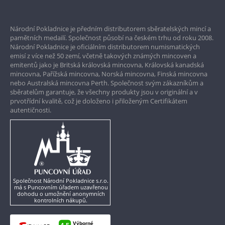
Prvotřídní servis
Národní Pokladnice je předním distributorem sběratelských mincí a
Garance nejvyšší kvality
pamětních medailí. Společnost působí na českém trhu od roku 2008.
Národní Pokladnice je oficiálním distributorem numismatických
Pouze originální produkty
emisí z více než 50 zemí, včetně takových známých mincoven a
emitentů jako je Britská královská mincovna, Královská kanadská
mincovna, Pařížská mincovna, Norská mincovna, Finská mincovna
nebo Australská mincovna Perth. Společnost svým zákazníkům a
sběratelům garantuje, že všechny produkty jsou v originální a v
prvotřídní kvalitě, což je doloženo i přiloženým Certifikátem
autentičnosti.
Společnost Národní Pokladnice s.r.o.
má s Puncovním úřadem uzavřenou
dohodu o umožnění anonymních
kontrolních nákupů.