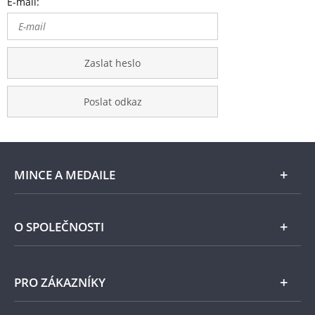
E-mail:
Zaslat heslo
Poslat odkaz
MINCE A MEDAILE
E-shop
O SPOLEČNOSTI
Zlato
Národní Pokladnice
PRO ZÁKAZNÍKY
Stříbro
Naše projekty