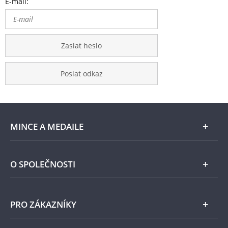
E-mail:
Zaslat heslo
Poslat odkaz
MINCE A MEDAILE
E-shop
O SPOLEČNOSTI
Zlato
Národní Pokladnice
PRO ZÁKAZNÍKY
Stříbro
Naše projekty