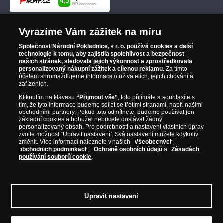
Vyrazíme Vám zážitek na míru
Společnost Národní Pokladnice, s r. o.
používá cookies a další
technologie k tomu, aby zajistila spolehlivost a bezpečnost
našich stránek, sledovala jejich výkonnost a zprostředkovala
personalizovaný nákupní zážitek a cílenou reklamu.
Za tímto
účelem shromažďujeme informace o uživatelích, jejich chování a
zařízeních.
Kliknutím na klávesu
“Přijmout vše”
, toto přijímáte a souhlasíte s
tím, že tyto informace budeme sdílet se třetími stranami, např. našimi
obchodními partnery. Pokud toto odmítnete, budeme používat jen
základní cookies a bohužel nebudete dostávat žádný
personalizovaný obsah. Pro podrobnosti a nastavení vlastních úprav
zvolte možnost “Upravit nastavení”. Svá nastavení můžete kdykoliv
změnit. Více informací naleznete v našich
Všeobecných
obchodních podmínkách
,
Ochraně osobních údajů
a
Zásadách
používání souborů cookie
.
Upravit nastavení
© Copyright 2026 - Národní Pokladnice, s. r. o.; Karolinská 661/4, 186 00 Praha 8;
Tel.: 810 100 500
E-mail: info@narodnipokladnice.cz, www.narodnipokladnice.cz;