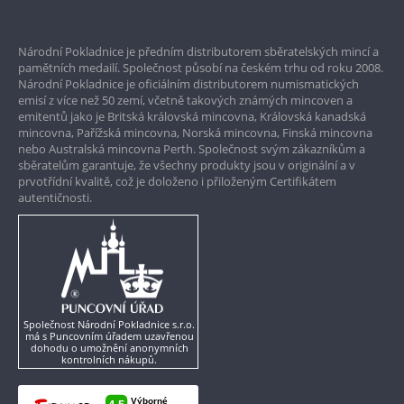
Prvotřídní servis
Národní Pokladnice je předním distributorem sběratelských mincí a
Garance nejvyšší kvality
pamětních medailí. Společnost působí na českém trhu od roku 2008.
Národní Pokladnice je oficiálním distributorem numismatických
Pouze originální produkty
emisí z více než 50 zemí, včetně takových známých mincoven a
emitentů jako je Britská královská mincovna, Královská kanadská
mincovna, Pařížská mincovna, Norská mincovna, Finská mincovna
nebo Australská mincovna Perth. Společnost svým zákazníkům a
sběratelům garantuje, že všechny produkty jsou v originální a v
prvotřídní kvalitě, což je doloženo i přiloženým Certifikátem
autentičnosti.
Společnost Národní Pokladnice s.r.o.
má s Puncovním úřadem uzavřenou
dohodu o umožnění anonymních
kontrolních nákupů.