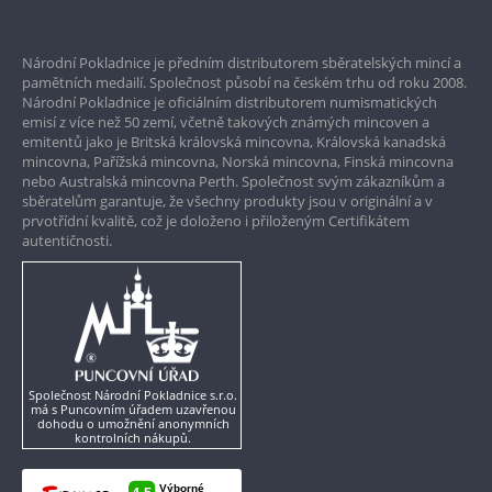
Prvotřídní servis
Národní Pokladnice je předním distributorem sběratelských mincí a
Garance nejvyšší kvality
pamětních medailí. Společnost působí na českém trhu od roku 2008.
Národní Pokladnice je oficiálním distributorem numismatických
Pouze originální produkty
emisí z více než 50 zemí, včetně takových známých mincoven a
emitentů jako je Britská královská mincovna, Královská kanadská
mincovna, Pařížská mincovna, Norská mincovna, Finská mincovna
nebo Australská mincovna Perth. Společnost svým zákazníkům a
sběratelům garantuje, že všechny produkty jsou v originální a v
prvotřídní kvalitě, což je doloženo i přiloženým Certifikátem
autentičnosti.
Společnost Národní Pokladnice s.r.o.
má s Puncovním úřadem uzavřenou
dohodu o umožnění anonymních
kontrolních nákupů.