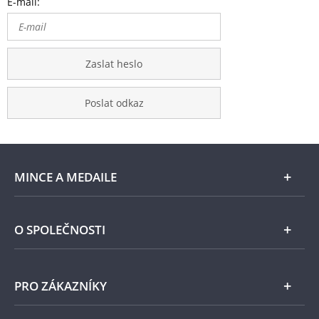
E-mail:
Zaslat heslo
Poslat odkaz
MINCE A MEDAILE
E-shop
O SPOLEČNOSTI
Zlato
Národní Pokladnice
PRO ZÁKAZNÍKY
Stříbro
Naše projekty