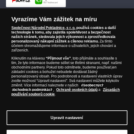
Vyrazíme Vám zážitek na míru
Společnost Národní Pokladnice, s r. o.
používá cookies a další
technologie k tomu, aby zajistila spolehlivost a bezpečnost
našich stránek, sledovala jejich výkonnost a zprostředkovala
personalizovaný nákupní zážitek a cílenou reklamu.
Za tímto
účelem shromažďujeme informace o uživatelích, jejich chování a
zařízeních.
Kliknutím na klávesu
“Přijmout vše”
, toto přijímáte a souhlasíte s
tím, že tyto informace budeme sdílet se třetími stranami, např. našimi
obchodními partnery. Pokud toto odmítnete, budeme používat jen
základní cookies a bohužel nebudete dostávat žádný
personalizovaný obsah. Pro podrobnosti a nastavení vlastních úprav
zvolte možnost “Upravit nastavení”. Svá nastavení můžete kdykoliv
změnit. Více informací naleznete v našich
Všeobecných
obchodních podmínkách
,
Ochraně osobních údajů
a
Zásadách
používání souborů cookie
.
Upravit nastavení
© Copyright 2026 - Národní Pokladnice, s. r. o.; Karolinská 661/4, 186 00 Praha 8;
Tel.: 810 100 500
E-mail: info@narodnipokladnice.cz, www.narodnipokladnice.cz;