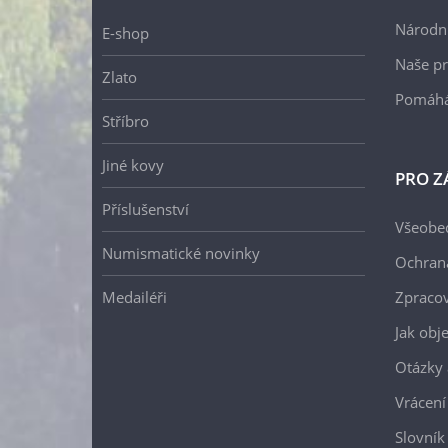
Národní
E-shop
Naše pr
Zlato
Pomáh
Stříbro
Jiné kovy
PRO Z
Příslušenství
Všeobe
Numismatické novinky
Ochran
Medailéři
Zpracov
Jak obj
Otázky 
Vrácení
Slovník