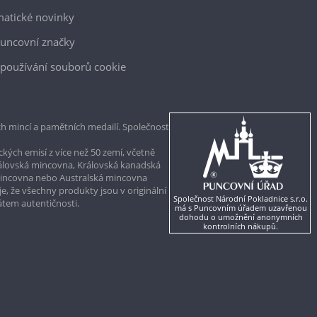
atické novinky
uncovní značky
používání souborů cookie
h mincí a pamětních medailí. Společnost
kých emisí z více než 50 zemí, včetně
rálovská mincovna, Královská kanadská
mincovna nebo Australská mincovna
, že všechny produkty jsou v originální
Společnost Národní Pokladnice s.r.o.
kátem autentičnosti.
má s Puncovním úřadem uzavřenou
dohodu o umožnění anonymních
kontrolních nákupů.