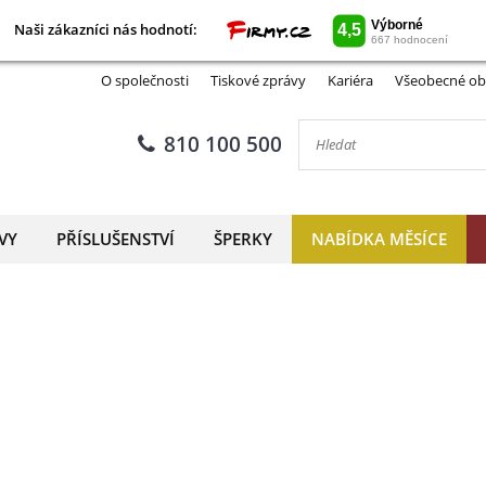
Naši zákazníci nás hodnotí:
Naši zákazníci nás hodnotí:
O společnosti
Tiskové zprávy
Kariéra
Všeobecné ob
810 100 500
VY
PŘÍSLUŠENSTVÍ
ŠPERKY
NABÍDKA MĚSÍCE