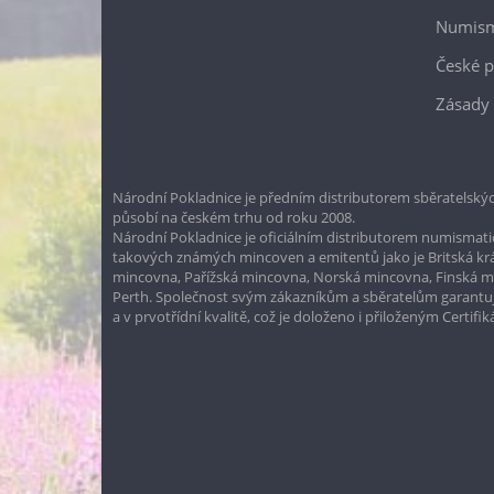
Numism
České p
Zásady 
Národní Pokladnice je předním distributorem sběratelskýc
působí na českém trhu od roku 2008.
Národní Pokladnice je oficiálním distributorem numismatic
takových známých mincoven a emitentů jako je Britská k
mincovna, Pařížská mincovna, Norská mincovna, Finská 
Perth. Společnost svým zákazníkům a sběratelům garantuje
a v prvotřídní kvalitě, což je doloženo i přiloženým Certifi