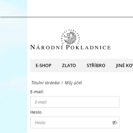
přední
Můj
evropský
účet
prodejce
-
mincí
Národní
a
Pokladnice
medailí
-
E-SHOP
ZLATO
STŘÍBRO
JINÉ KO
přední
Titulní stránka
Můj účet
/
evropský
E-mail:
prodejce
mincí
Heslo
a
medailí