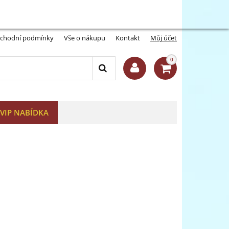
Můj účet:
Přihlásit se
-A
A+
chodní podmínky
Vše o nákupu
Kontakt
Můj účet
0
VIP NABÍDKA