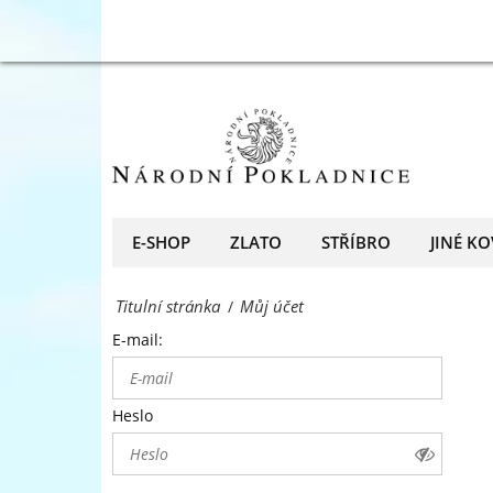
přední
Můj
evropský
účet
prodejce
-
mincí
Národní
a
Pokladnice
medailí
-
E-SHOP
ZLATO
STŘÍBRO
JINÉ KO
přední
Titulní stránka
Můj účet
/
evropský
E-mail:
prodejce
mincí
Heslo
a
medailí