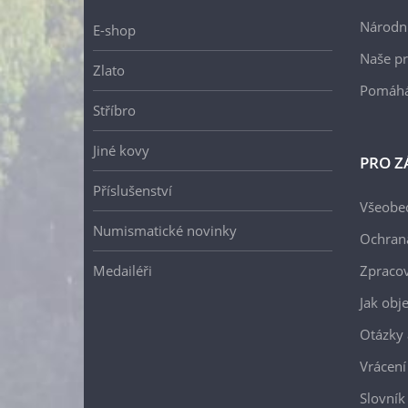
Národní
E-shop
Naše pr
Zlato
Pomáh
Stříbro
Jiné kovy
PRO Z
Příslušenství
Všeobe
Numismatické novinky
Ochran
Medailéři
Zpracov
Jak obj
Otázky 
Vrácení
Slovník