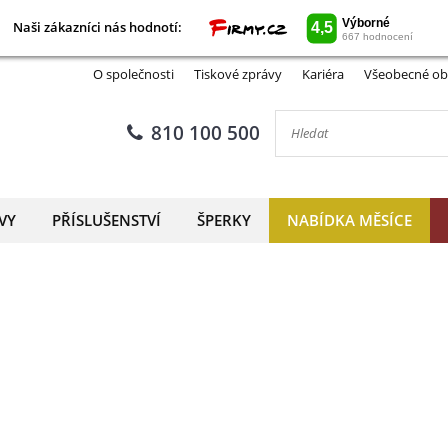
Naši zákazníci nás hodnotí:
Naši zákazníci nás hodnotí:
O společnosti
Tiskové zprávy
Kariéra
Všeobecné ob
810 100 500
VY
PŘÍSLUŠENSTVÍ
ŠPERKY
NABÍDKA MĚSÍCE