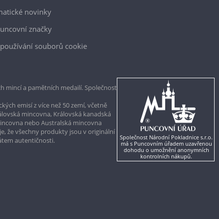
atické novinky
uncovní značky
používání souborů cookie
h mincí a pamětních medailí. Společnost
kých emisí z více než 50 zemí, včetně
rálovská mincovna, Královská kanadská
mincovna nebo Australská mincovna
, že všechny produkty jsou v originální
Společnost Národní Pokladnice s.r.o.
kátem autentičnosti.
má s Puncovním úřadem uzavřenou
dohodu o umožnění anonymních
kontrolních nákupů.