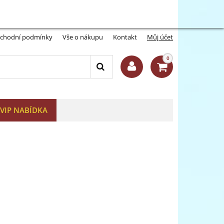
Můj účet:
Přihlásit se
-A
A+
chodní podmínky
Vše o nákupu
Kontakt
Můj účet
0
VIP NABÍDKA