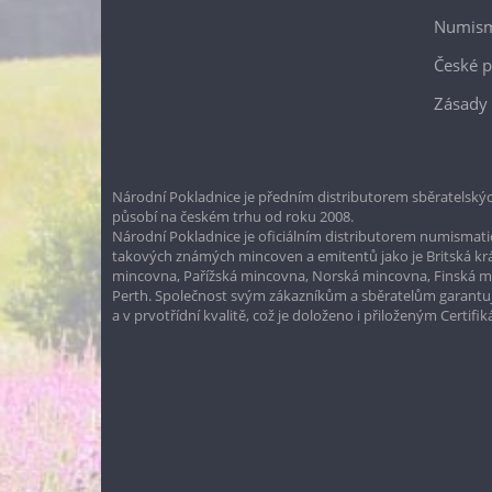
Numism
České p
Zásady 
Národní Pokladnice je předním distributorem sběratelskýc
působí na českém trhu od roku 2008.
Národní Pokladnice je oficiálním distributorem numismatic
takových známých mincoven a emitentů jako je Britská k
mincovna, Pařížská mincovna, Norská mincovna, Finská 
Perth. Společnost svým zákazníkům a sběratelům garantuje
a v prvotřídní kvalitě, což je doloženo i přiloženým Certifi