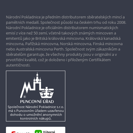
Prvotřídní servis
Národní Pokladnice je předním distributorem sběratelských mincí a
Garance nejvyšší kvality
pamětních medailí. Společnost působí na českém trhu od roku 2008.
Národní Pokladnice je oficiálním distributorem numismatických
Pouze originální produkty
emisí z více než 50 zemí, včetně takových známých mincoven a
emitentů jako je Britská královská mincovna, Královská kanadská
mincovna, Pařížská mincovna, Norská mincovna, Finská mincovna
nebo Australská mincovna Perth. Společnost svým zákazníkům a
sběratelům garantuje, že všechny produkty jsou v originální a v
prvotřídní kvalitě, což je doloženo i přiloženým Certifikátem
autentičnosti.
Společnost Národní Pokladnice s.r.o.
má s Puncovním úřadem uzavřenou
dohodu o umožnění anonymních
kontrolních nákupů.