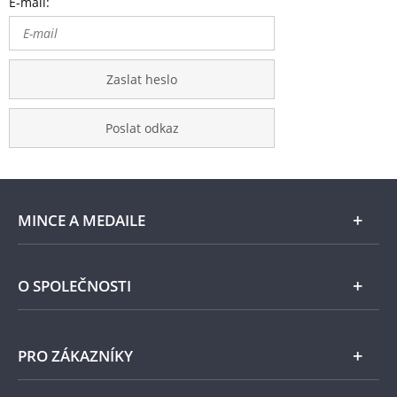
E-mail:
Zaslat heslo
Poslat odkaz
MINCE A MEDAILE
E-shop
O SPOLEČNOSTI
Zlato
Národní Pokladnice
PRO ZÁKAZNÍKY
Stříbro
Naše projekty