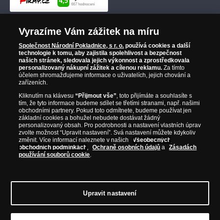
Vyrazíme Vám zážitek na míru
Společnost Národní Pokladnice, s r. o.
používá cookies a další
technologie k tomu, aby zajistila spolehlivost a bezpečnost
našich stránek, sledovala jejich výkonnost a zprostředkovala
personalizovaný nákupní zážitek a cílenou reklamu.
Za tímto
účelem shromažďujeme informace o uživatelích, jejich chování a
zařízeních.
Kliknutím na klávesu
“Přijmout vše”
, toto přijímáte a souhlasíte s
tím, že tyto informace budeme sdílet se třetími stranami, např. našimi
obchodními partnery. Pokud toto odmítnete, budeme používat jen
základní cookies a bohužel nebudete dostávat žádný
personalizovaný obsah. Pro podrobnosti a nastavení vlastních úprav
zvolte možnost “Upravit nastavení”. Svá nastavení můžete kdykoliv
změnit. Více informací naleznete v našich
Všeobecných
obchodních podmínkách
,
Ochraně osobních údajů
a
Zásadách
používání souborů cookie
.
Upravit nastavení
© Copyright 2026 - Národní Pokladnice, s. r. o.; Karolinská 661/4, 186 00 Praha 8;
Tel.: 810 100 500
E-mail: info@narodnipokladnice.cz, www.narodnipokladnice.cz;