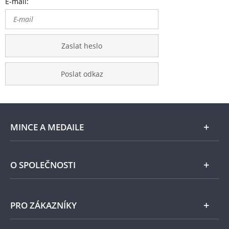
E-mail:
Zaslat heslo
Poslat odkaz
MINCE A MEDAILE
E-shop
O SPOLEČNOSTI
Zlato
Národní Pokladnice
PRO ZÁKAZNÍKY
Stříbro
Naše projekty