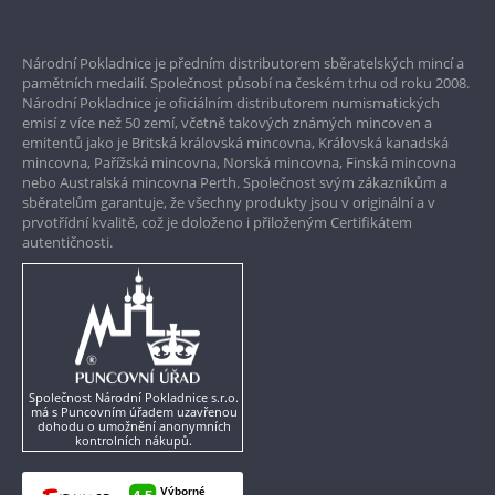
Prvotřídní servis
Národní Pokladnice je předním distributorem sběratelských mincí a
Garance nejvyšší kvality
pamětních medailí. Společnost působí na českém trhu od roku 2008.
Národní Pokladnice je oficiálním distributorem numismatických
Pouze originální produkty
emisí z více než 50 zemí, včetně takových známých mincoven a
emitentů jako je Britská královská mincovna, Královská kanadská
mincovna, Pařížská mincovna, Norská mincovna, Finská mincovna
nebo Australská mincovna Perth. Společnost svým zákazníkům a
sběratelům garantuje, že všechny produkty jsou v originální a v
prvotřídní kvalitě, což je doloženo i přiloženým Certifikátem
autentičnosti.
Společnost Národní Pokladnice s.r.o.
má s Puncovním úřadem uzavřenou
dohodu o umožnění anonymních
kontrolních nákupů.