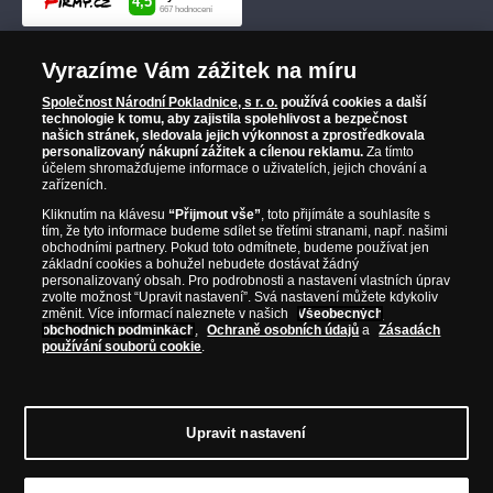
Vyrazíme Vám zážitek na míru
Společnost Národní Pokladnice, s r. o.
používá cookies a další
technologie k tomu, aby zajistila spolehlivost a bezpečnost
našich stránek, sledovala jejich výkonnost a zprostředkovala
personalizovaný nákupní zážitek a cílenou reklamu.
Za tímto
účelem shromažďujeme informace o uživatelích, jejich chování a
zařízeních.
Kliknutím na klávesu
“Přijmout vše”
, toto přijímáte a souhlasíte s
tím, že tyto informace budeme sdílet se třetími stranami, např. našimi
obchodními partnery. Pokud toto odmítnete, budeme používat jen
základní cookies a bohužel nebudete dostávat žádný
personalizovaný obsah. Pro podrobnosti a nastavení vlastních úprav
zvolte možnost “Upravit nastavení”. Svá nastavení můžete kdykoliv
změnit. Více informací naleznete v našich
Všeobecných
obchodních podmínkách
,
Ochraně osobních údajů
a
Zásadách
používání souborů cookie
.
Upravit nastavení
© Copyright 2026 - Národní Pokladnice, s. r. o.; Karolinská 661/4, 186 00 Praha 8;
Tel.: 810 100 500
E-mail: info@narodnipokladnice.cz, www.narodnipokladnice.cz;