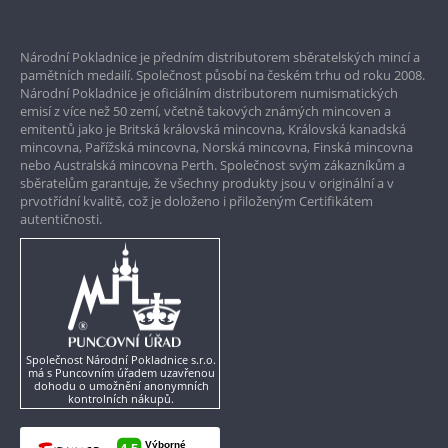
Prvotřídní servis
Národní Pokladnice je předním distributorem sběratelských mincí a
Garance nejvyšší kvality
pamětních medailí. Společnost působí na českém trhu od roku 2008.
Národní Pokladnice je oficiálním distributorem numismatických
Pouze originální produkty
emisí z více než 50 zemí, včetně takových známých mincoven a
emitentů jako je Britská královská mincovna, Královská kanadská
mincovna, Pařížská mincovna, Norská mincovna, Finská mincovna
nebo Australská mincovna Perth. Společnost svým zákazníkům a
sběratelům garantuje, že všechny produkty jsou v originální a v
prvotřídní kvalitě, což je doloženo i přiloženým Certifikátem
autentičnosti.
Společnost Národní Pokladnice s.r.o.
má s Puncovním úřadem uzavřenou
dohodu o umožnění anonymních
kontrolních nákupů.