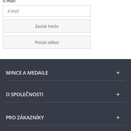
E-mail:
Zaslat heslo
Poslat odkaz
MINCE A MEDAILE
E-shop
O SPOLEČNOSTI
Zlato
Národní Pokladnice
PRO ZÁKAZNÍKY
Stříbro
Naše projekty