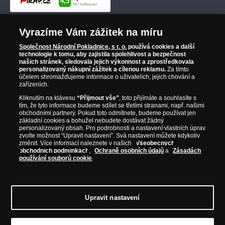
Vyrazíme Vám zážitek na míru
Společnost Národní Pokladnice, s r. o.
používá cookies a další
technologie k tomu, aby zajistila spolehlivost a bezpečnost
našich stránek, sledovala jejich výkonnost a zprostředkovala
personalizovaný nákupní zážitek a cílenou reklamu.
Za tímto
účelem shromažďujeme informace o uživatelích, jejich chování a
zařízeních.
Kliknutím na klávesu
“Přijmout vše”
, toto přijímáte a souhlasíte s
tím, že tyto informace budeme sdílet se třetími stranami, např. našimi
obchodními partnery. Pokud toto odmítnete, budeme používat jen
základní cookies a bohužel nebudete dostávat žádný
personalizovaný obsah. Pro podrobnosti a nastavení vlastních úprav
zvolte možnost “Upravit nastavení”. Svá nastavení můžete kdykoliv
změnit. Více informací naleznete v našich
Všeobecných
obchodních podmínkách
,
Ochraně osobních údajů
a
Zásadách
používání souborů cookie
.
Upravit nastavení
© Copyright 2026 - Národní Pokladnice, s. r. o.; Karolinská 661/4, 186 00 Praha 8;
Tel.: 810 100 500
E-mail: info@narodnipokladnice.cz, www.narodnipokladnice.cz;