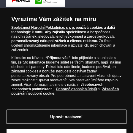
Vyrazíme Vám zážitek na míru
Společnost Národní Pokladnice, s r. o.
používá cookies a další
technologie k tomu, aby zajistila spolehlivost a bezpečnost
našich stránek, sledovala jejich výkonnost a zprostředkovala
personalizovaný nákupní zážitek a cílenou reklamu.
Za tímto
účelem shromažďujeme informace o uživatelích, jejich chování a
zařízeních.
Kliknutím na klávesu
“Přijmout vše”
, toto přijímáte a souhlasíte s
tím, že tyto informace budeme sdílet se třetími stranami, např. našimi
obchodními partnery. Pokud toto odmítnete, budeme používat jen
základní cookies a bohužel nebudete dostávat žádný
personalizovaný obsah. Pro podrobnosti a nastavení vlastních úprav
zvolte možnost “Upravit nastavení”. Svá nastavení můžete kdykoliv
změnit. Více informací naleznete v našich
Všeobecných
obchodních podmínkách
,
Ochraně osobních údajů
a
Zásadách
používání souborů cookie
.
Upravit nastavení
© Copyright 2026 - Národní Pokladnice, s. r. o.; Karolinská 661/4, 186 00 Praha 8;
Tel.: 810 100 500
E-mail: info@narodnipokladnice.cz, www.narodnipokladnice.cz;