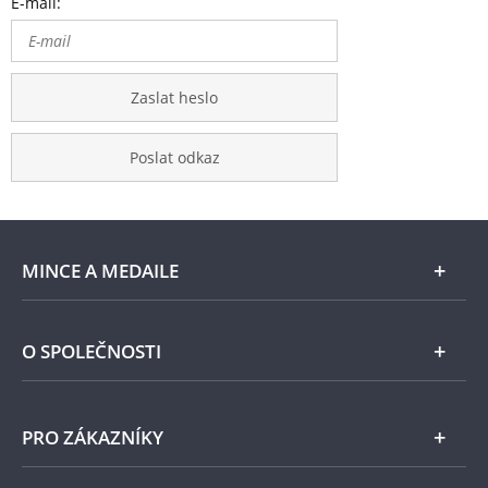
E-mail:
Zaslat heslo
Poslat odkaz
MINCE A MEDAILE
E-shop
O SPOLEČNOSTI
Zlato
Národní Pokladnice
PRO ZÁKAZNÍKY
Stříbro
Naše projekty