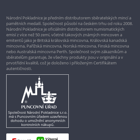
Prvotřídní servis
Národní Pokladnice je předním distributorem sběratelských mincí a
Garance nejvyšší kvality
pamětních medailí. Společnost působí na českém trhu od roku 2008.
Národní Pokladnice je oficiálním distributorem numismatických
Pouze originální produkty
emisí z více než 50 zemí, včetně takových známých mincoven a
emitentů jako je Britská královská mincovna, Královská kanadská
mincovna, Pařížská mincovna, Norská mincovna, Finská mincovna
nebo Australská mincovna Perth. Společnost svým zákazníkům a
sběratelům garantuje, že všechny produkty jsou v originální a v
prvotřídní kvalitě, což je doloženo i přiloženým Certifikátem
autentičnosti.
Společnost Národní Pokladnice s.r.o.
má s Puncovním úřadem uzavřenou
dohodu o umožnění anonymních
kontrolních nákupů.