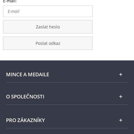
E-mail:
Zaslat heslo
Poslat odkaz
MINCE A MEDAILE
E-shop
O SPOLEČNOSTI
Zlato
Národní Pokladnice
PRO ZÁKAZNÍKY
Stříbro
Naše projekty