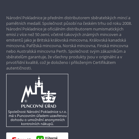
Prvotřídní servis
Národní Pokladnice je předním distributorem sběratelských mincí a
Garance nejvyšší kvality
pamětních medailí. Společnost působí na českém trhu od roku 2008.
Národní Pokladnice je oficiálním distributorem numismatických
Pouze originální produkty
emisí z více než 50 zemí, včetně takových známých mincoven a
emitentů jako je Britská královská mincovna, Královská kanadská
mincovna, Pařížská mincovna, Norská mincovna, Finská mincovna
nebo Australská mincovna Perth. Společnost svým zákazníkům a
sběratelům garantuje, že všechny produkty jsou v originální a v
prvotřídní kvalitě, což je doloženo i přiloženým Certifikátem
autentičnosti.
Společnost Národní Pokladnice s.r.o.
má s Puncovním úřadem uzavřenou
dohodu o umožnění anonymních
kontrolních nákupů.