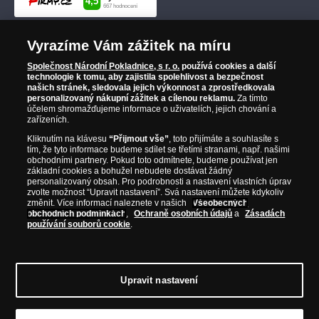
Vyrazíme Vám zážitek na míru
Společnost Národní Pokladnice, s r. o.
používá cookies a další
technologie k tomu, aby zajistila spolehlivost a bezpečnost
našich stránek, sledovala jejich výkonnost a zprostředkovala
personalizovaný nákupní zážitek a cílenou reklamu.
Za tímto
účelem shromažďujeme informace o uživatelích, jejich chování a
zařízeních.
Kliknutím na klávesu
“Přijmout vše”
, toto přijímáte a souhlasíte s
tím, že tyto informace budeme sdílet se třetími stranami, např. našimi
obchodními partnery. Pokud toto odmítnete, budeme používat jen
základní cookies a bohužel nebudete dostávat žádný
personalizovaný obsah. Pro podrobnosti a nastavení vlastních úprav
zvolte možnost “Upravit nastavení”. Svá nastavení můžete kdykoliv
změnit. Více informací naleznete v našich
Všeobecných
obchodních podmínkách
,
Ochraně osobních údajů
a
Zásadách
používání souborů cookie
.
Upravit nastavení
© Copyright 2026 - Národní Pokladnice, s. r. o.; Karolinská 661/4, 186 00 Praha 8;
Tel.: 810 100 500
E-mail: info@narodnipokladnice.cz, www.narodnipokladnice.cz;