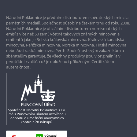
Prvotřídní servis
Národní Pokladnice je předním distributorem sběratelských mincí a
Garance nejvyšší kvality
pamětních medailí. Společnost působí na českém trhu od roku 2008.
Národní Pokladnice je oficiálním distributorem numismatických
Pouze originální produkty
emisí z více než 50 zemí, včetně takových známých mincoven a
emitentů jako je Britská královská mincovna, Královská kanadská
mincovna, Pařížská mincovna, Norská mincovna, Finská mincovna
nebo Australská mincovna Perth. Společnost svým zákazníkům a
sběratelům garantuje, že všechny produkty jsou v originální a v
prvotřídní kvalitě, což je doloženo i přiloženým Certifikátem
autentičnosti.
Společnost Národní Pokladnice s.r.o.
má s Puncovním úřadem uzavřenou
dohodu o umožnění anonymních
kontrolních nákupů.