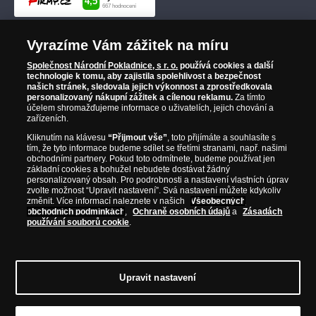
Vyrazíme Vám zážitek na míru
Společnost Národní Pokladnice, s r. o.
používá cookies a další
technologie k tomu, aby zajistila spolehlivost a bezpečnost
našich stránek, sledovala jejich výkonnost a zprostředkovala
personalizovaný nákupní zážitek a cílenou reklamu.
Za tímto
účelem shromažďujeme informace o uživatelích, jejich chování a
zařízeních.
Kliknutím na klávesu
“Přijmout vše”
, toto přijímáte a souhlasíte s
tím, že tyto informace budeme sdílet se třetími stranami, např. našimi
obchodními partnery. Pokud toto odmítnete, budeme používat jen
základní cookies a bohužel nebudete dostávat žádný
personalizovaný obsah. Pro podrobnosti a nastavení vlastních úprav
zvolte možnost “Upravit nastavení”. Svá nastavení můžete kdykoliv
změnit. Více informací naleznete v našich
Všeobecných
obchodních podmínkách
,
Ochraně osobních údajů
a
Zásadách
používání souborů cookie
.
Upravit nastavení
© Copyright 2026 - Národní Pokladnice, s. r. o.; Karolinská 661/4, 186 00 Praha 8;
Tel.: 810 100 500
E-mail: info@narodnipokladnice.cz, www.narodnipokladnice.cz;