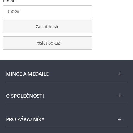
E-mail:
Zaslat heslo
Poslat odkaz
MINCE A MEDAILE
E-shop
O SPOLEČNOSTI
Zlato
Národní Pokladnice
PRO ZÁKAZNÍKY
Stříbro
Naše projekty