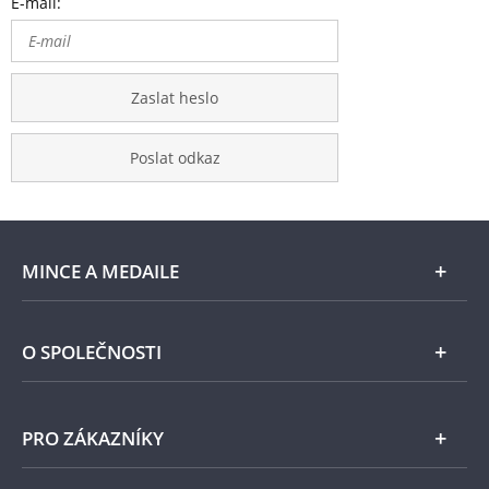
E-mail:
Zaslat heslo
Poslat odkaz
MINCE A MEDAILE
E-shop
O SPOLEČNOSTI
Zlato
Národní Pokladnice
PRO ZÁKAZNÍKY
Stříbro
Naše projekty