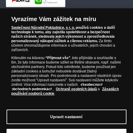
Vyrazíme Vám zážitek na míru
Společnost Národní Pokladnice, s r. o.
používá cookies a další
technologie k tomu, aby zajistila spolehlivost a bezpečnost
našich stránek, sledovala jejich výkonnost a zprostředkovala
personalizovaný nákupní zážitek a cílenou reklamu.
Za tímto
účelem shromažďujeme informace o uživatelích, jejich chování a
zařízeních.
Kliknutím na klávesu
“Přijmout vše”
, toto přijímáte a souhlasíte s
tím, že tyto informace budeme sdílet se třetími stranami, např. našimi
obchodními partnery. Pokud toto odmítnete, budeme používat jen
základní cookies a bohužel nebudete dostávat žádný
personalizovaný obsah. Pro podrobnosti a nastavení vlastních úprav
zvolte možnost “Upravit nastavení”. Svá nastavení můžete kdykoliv
změnit. Více informací naleznete v našich
Všeobecných
obchodních podmínkách
,
Ochraně osobních údajů
a
Zásadách
používání souborů cookie
.
Upravit nastavení
© Copyright 2026 - Národní Pokladnice, s. r. o.; Karolinská 661/4, 186 00 Praha 8;
Tel.: 810 100 500
E-mail: info@narodnipokladnice.cz, www.narodnipokladnice.cz;