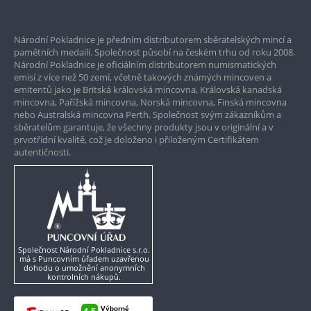
Prvotřídní servis
Národní Pokladnice je předním distributorem sběratelských mincí a
Garance nejvyšší kvality
pamětních medailí. Společnost působí na českém trhu od roku 2008.
Národní Pokladnice je oficiálním distributorem numismatických
Pouze originální produkty
emisí z více než 50 zemí, včetně takových známých mincoven a
emitentů jako je Britská královská mincovna, Královská kanadská
mincovna, Pařížská mincovna, Norská mincovna, Finská mincovna
nebo Australská mincovna Perth. Společnost svým zákazníkům a
sběratelům garantuje, že všechny produkty jsou v originální a v
prvotřídní kvalitě, což je doloženo i přiloženým Certifikátem
autentičnosti.
Společnost Národní Pokladnice s.r.o.
má s Puncovním úřadem uzavřenou
dohodu o umožnění anonymních
kontrolních nákupů.