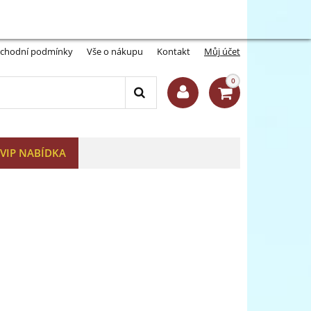
Můj účet:
Přihlásit se
-A
A+
chodní podmínky
Vše o nákupu
Kontakt
Můj účet
0
VIP NABÍDKA