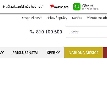
Naši zákazníci nás hodnotí:
Naši zákazníci nás hodnotí:
O společnosti
Tiskové zprávy
Kariéra
Všeobecné ob
810 100 500
VY
PŘÍSLUŠENSTVÍ
ŠPERKY
NABÍDKA MĚSÍCE