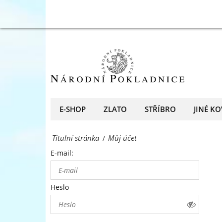
přední
Můj
evropský
účet
prodejce
-
mincí
Národní
a
Pokladnice
medailí
-
E-SHOP
ZLATO
STŘÍBRO
JINÉ KO
přední
Titulní stránka
Můj účet
/
evropský
E-mail:
prodejce
mincí
Heslo
a
medailí