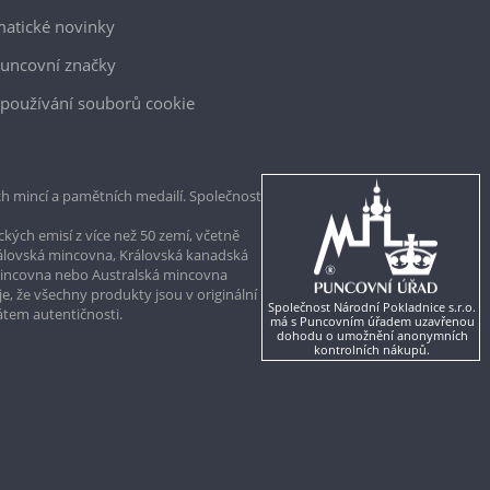
atické novinky
uncovní značky
používání souborů cookie
h mincí a pamětních medailí. Společnost
kých emisí z více než 50 zemí, včetně
rálovská mincovna, Královská kanadská
mincovna nebo Australská mincovna
, že všechny produkty jsou v originální
Společnost Národní Pokladnice s.r.o.
kátem autentičnosti.
má s Puncovním úřadem uzavřenou
dohodu o umožnění anonymních
kontrolních nákupů.