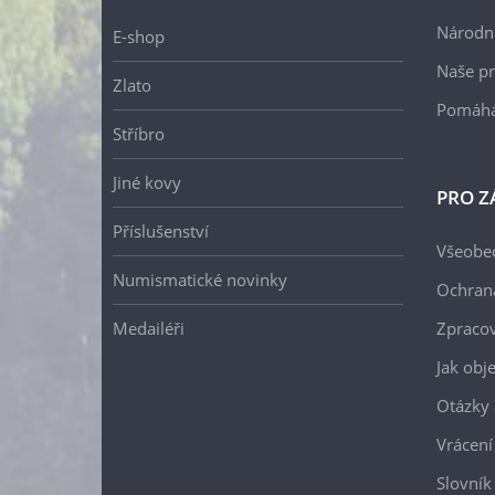
Národní
E-shop
Naše pr
Zlato
Pomáh
Stříbro
Jiné kovy
PRO Z
Příslušenství
Všeobe
Numismatické novinky
Ochran
Medailéři
Zpracov
Jak obj
Otázky 
Vrácení
Slovník