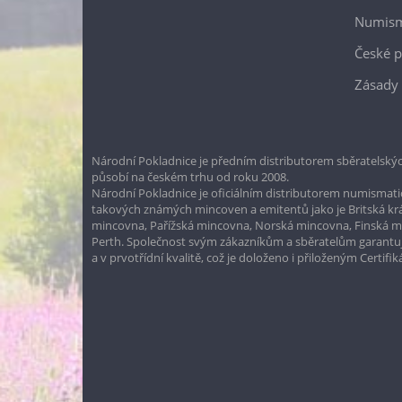
Numism
České p
Zásady 
Národní Pokladnice je předním distributorem sběratelskýc
působí na českém trhu od roku 2008.
Národní Pokladnice je oficiálním distributorem numismatic
takových známých mincoven a emitentů jako je Britská k
mincovna, Pařížská mincovna, Norská mincovna, Finská 
Perth. Společnost svým zákazníkům a sběratelům garantuje
a v prvotřídní kvalitě, což je doloženo i přiloženým Certifi