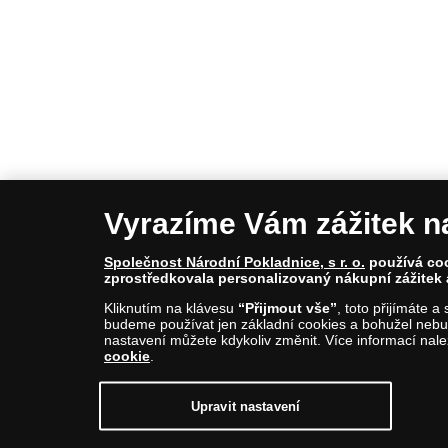
Vyrazíme Vám zážitek n
Společnost Národní Pokladnice, s r. o.
používá cook
zprostředkovala personalizovaný nákupní zážitek 
© Copyright 2026 - Národní Pokladnice, s. r. o.; Kar
Kliknutím na klávesu
“Přijmout vše”
, toto přijímáte 
E-mail: info@narodnipokladnice.cz, www.narodnipok
budeme používat jen základní cookies a bohužel nebud
Společnost zapsána v OR vedeném Městským soudem 
nastavení můžete kdykoliv změnit. Více informací nal
cookie
.
Upravit nastavení souborů cookie můžete
kliknutím
Upravit nastavení