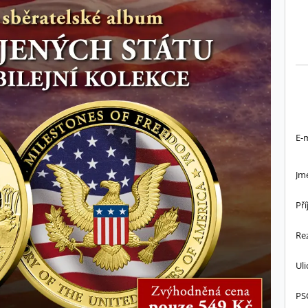
E-m
Jm
Pří
Rez
Uli
PS