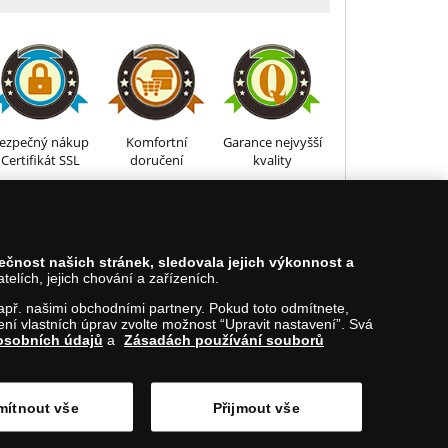
ezpečný nákup
Komfortní
Garance nejvyšší
Certifikát SSL
doručení
kvality
810 100 500
pečnost našich stránek, sledovala jejich výkonnost a
lích, jejich chování a zařízeních.
Nahoru
 např. našimi obchodními partnery. Pokud toto odmítnete,
í vlastních úprav zvolte možnost “Upravit nastavení”. Svá
osobních údajů
a
Zásadách používání souborů
ítnout vše
Přijmout vše