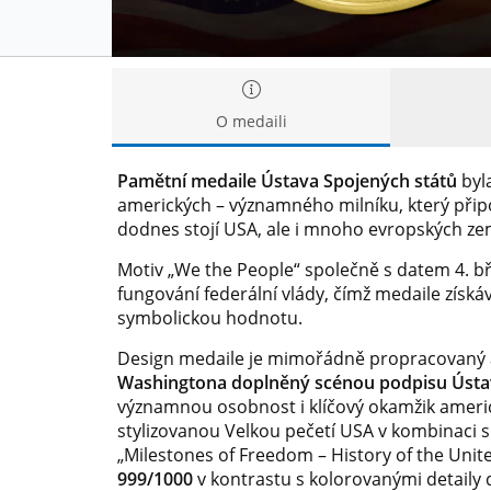
O medaili
Pamětní medaile Ústava Spojených států
byla
amerických – významného milníku, který při
dodnes stojí USA, ale i mnoho evropských zem
Motiv „We the People“ společně s datem 4. bř
fungování federální vlády, čímž medaile získáv
symbolickou hodnotu.
Design medaile je mimořádně propracovaný a
Washingtona doplněný scénou podpisu Ústa
významnou osobnost i klíčový okamžik ameri
stylizovanou Velkou pečetí USA v kombinaci
„Milestones of Freedom – History of the Unit
999/1000
v kontrastu s kolorovanými detaily 