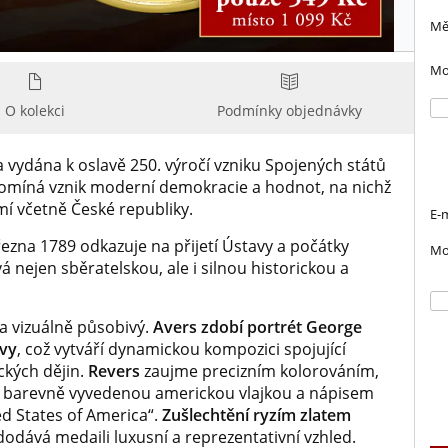
Mě
Mob
O kolekci
Podmínky objednávky
 vydána k oslavě 250. výročí vzniku Spojených států
pomíná vznik moderní demokracie a hodnot, na nichž
í včetně České republiky.
E-m
ezna 1789 odkazuje na přijetí Ústavy a počátky
Mob
á nejen sběratelskou, ale i silnou historickou a
 vizuálně působivý.
Avers zdobí portrét George
vy
, což vytváří dynamickou kompozici spojující
ckých dějin.
Revers
zaujme precizním kolorováním,
 s barevně vyvedenou americkou vlajkou a nápisem
ed States of America“.
Zušlechtění ryzím zlatem
dodává medaili luxusní a reprezentativní vzhled.