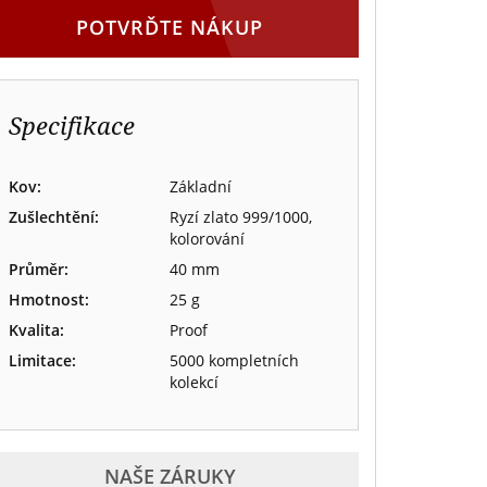
POTVRĎTE NÁKUP
Specifikace
Kov:
Základní
Zušlechtění:
Ryzí zlato 999/1000,
kolorování
Průměr:
40 mm
Hmotnost:
25 g
Kvalita:
Proof
Limitace:
5000 kompletních
kolekcí
NAŠE ZÁRUKY