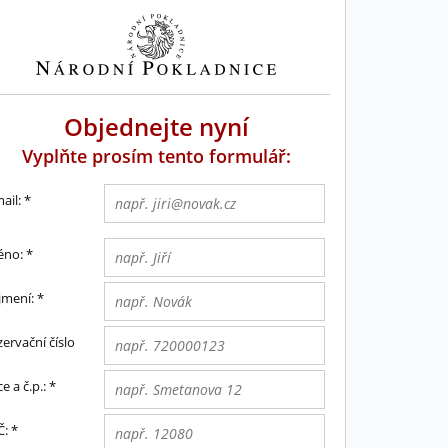
Objednejte nyní
Vyplňte prosím tento formulář:
ail:
*
éno:
*
jmení:
*
ervační číslo
ce a č.p.:
*
Č:
*