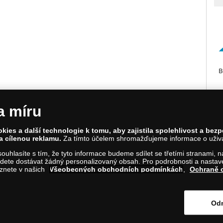
B
a míru
ies a další technologie k tomu, aby zajistila spolehlivost a bez
a cílenou reklamu.
Za tímto účelem shromažďujeme informace o uživate
olinská 661/4, 186 00 Praha 8; Tel.: 810 100 500
a souhlasíte s tím, že tyto informace budeme sdílet se třetími stranami,
ladnice.cz; IČ: 28507622; DIČ: CZ28507622
ete dostávat žádný personalizovaný obsah. Pro podrobnosti a nastaven
v Praze, oddíl C, vložka 146644
eznete v našich
Všeobecných obchodních podmínkách
,
Ochraně 
 na tento odkaz
.
Odm