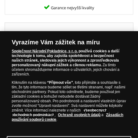
Garance nejvyšší kvality
Specifikace
Vyrazíme Vám zážitek na míru
Společnost Národní Pokladnice, s r. o.
používá cookies a další
Kov:
Ryzí zlato 999/1000
technologie k tomu, aby zajistila spolehlivost a bezpečnost
našich stránek, sledovala jejich výkonnost a zprostředkovala
Průměr:
18 mm
personalizovaný nákupní zážitek a cílenou reklamu.
Za tímto
Hmotnost:
1,20 g
účelem shromažďujeme informace o uživatelích, jejich chování a
zařízeních.
Kvalita:
Nejvyšší mincovní - Proof
Kliknutím na klávesu
“Přijmout vše”
, toto přijímáte a souhlasíte s
Nominální hodnota:
2,5 dolaru
tím, že tyto informace budeme sdílet se třetími stranami, např. našimi
obchodními partnery. Pokud toto odmítnete, budeme používat jen
Rok emise:
2023
základní cookies a bohužel nebudete dostávat žádný
personalizovaný obsah. Pro podrobnosti a nastavení vlastních úprav
Limitace:
1410
zvolte možnost “Upravit nastavení”. Svá nastavení můžete kdykoliv
změnit. Více informací naleznete v našich
Všeobecných
obchodních podmínkách
,
Ochraně osobních údajů
a
Zásadách
používání souborů cookie
.