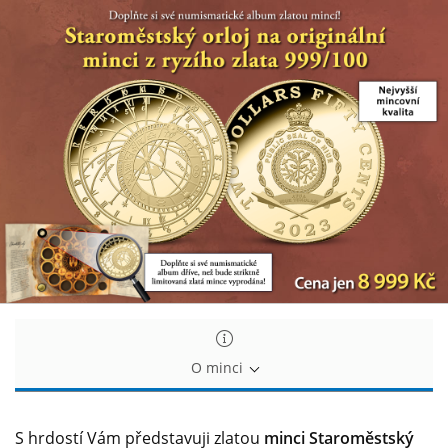
Světoznámá
Světoznámá
památka
památka
uctěna
uctěna
ryzím
ryzím
zlatem
zlatem
O minci
S hrdostí Vám představuji zlatou
minci Staroměstský