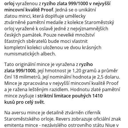
orloj
vyraženou z
ryzího
zlata 999/1000 v nejvyšší
mincovní kvalitě Proof
. Jedná se o unikátní
zlatou minci, která doplňuje umělecky
ztvárněné pamětní medaile z kolekce Staroměstský
orloj vyražené k oslavě jedné z nejvýznamnějších
českých památek. Pouze nevelké množství
šťastných sběratelů bude moci vlastnit
kompletní kolekci uloženou ve dvou krásných
numismatických albech.
Tato originální mince je vyražena z
ryzího
zlata 999/1000
, její hmotnost je 1,20 gramů a průměr
činí 18 milimetrů. Její nominální hodnota je 2,5 dolaru.
Mince je zpracována v nejvyšší mincovní kvalitě Proof
a je ražena leštěným razidlem. Hodnotu zlaté pamětní
mince zvyšuje i
striktní limitace pouhých 1410
kusů pro celý svět
.
Na aversu mince je detailně ztvárněn ciferník
Staroměstského orloje. Revers zobrazuje oficiální znak
emitenta mince - nezávislého ostrovního státu Niue v