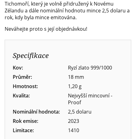
Tichomoří, který je volně přidružený k Novému
Zélandu a dále nominální hodnotu mince 2,5 dolaru a
rok, kdy byla mince emitována.
Neváhejte proto s její objednávkou!
Specifikace
Kov:
Ryzí zlato 999/1000
Průměr:
18 mm
Hmotnost:
1,20 g
Kvalita:
Nejvyšší mincovní -
Proof
Nominální hodnota:
2,5 dolaru
Rok emise:
2023
Limitace:
1410