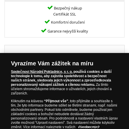
Bezpečný nákup
Certifikát SSL
Komfortní doručení
Garance nejvyšší kvality
Specifikace
Vyrazíme Vám zážitek na míru
Společnost Národní Pokladnice, s r. o.
používá cookies a další
Zušlechtění:
Ryzí stříbro 999/1000
technologie k tomu, aby zajistila spolehlivost a bezpečnost
našich stránek, sledovala jejich výkonnost a zprostředkovala
Kov:
Základní
personalizovaný nákupní zážitek a cílenou reklamu.
Za tímto
Průměr:
cca 45 mm
účelem shromažďujeme informace o uživatelích, jejich chování a
zařízeních.
Hmotnost:
cca 25 g
Kliknutím na klávesu
“Přijmout vše”
, toto přijímáte a souhlasíte s
Rok vydání:
2024
tím, že tyto informace budeme sdílet se třetími stranami, např. našimi
obchodními partnery. Pokud toto odmítnete, budeme používat jen
Kvalita:
Antique Finish
základní cookies a bohužel nebudete dostávat žádný
personalizovaný obsah. Pro podrobnosti a nastavení vlastních úprav
Limitace:
5000 kompletních kolekcí
zvolte možnost “Upravit nastavení”. Svá nastavení můžete kdykoliv
změnit. Více informací naleznete v našich
Všeobecných