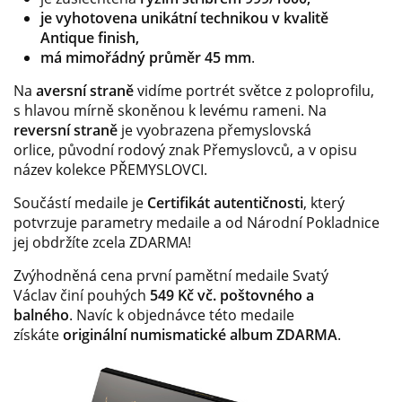
je vyhotovena unikátní technikou v kvalitě
Antique finish,
má mimořádný průměr 45 mm
.
Na
aversní straně
vidíme portrét světce z poloprofilu,
s hlavou mírně skoněnou k levému rameni. Na
reversní straně
je vyobrazena přemyslovská
orlice, původní rodový znak Přemyslovců, a v opisu
název kolekce PŘEMYSLOVCI.
Součástí medaile je
Certifikát autentičnosti
, který
potvrzuje parametry medaile a od Národní Pokladnice
jej obdržíte zcela ZDARMA!
Zvýhodněná cena první pamětní medaile Svatý
Václav činí pouhých
549 Kč vč. poštovného a
balného
.
Navíc k objednávce této medaile
získáte
originální numismatické album
ZDARMA
.