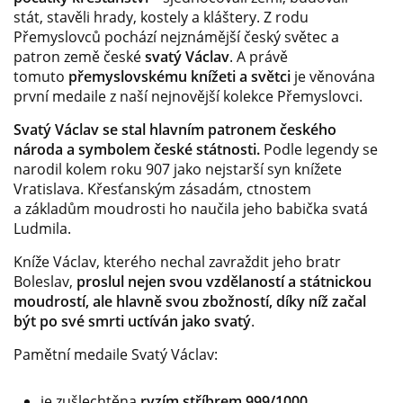
stát, stavěli hrady, kostely a kláštery. Z rodu
Přemyslovců pochází nejznámější český světec a
patron země české
svatý Václav
. A právě
tomuto
přemyslovskému knížeti a světci
je věnována
první medaile z naší nejnovější kolekce Přemyslovci.
Svatý Václav se stal hlavním patronem českého
národa a symbolem české státnosti.
Podle legendy se
narodil kolem roku 907 jako nejstarší syn knížete
Vratislava. Křesťanským zásadám, ctnostem
a základům moudrosti ho naučila jeho babička svatá
Ludmila.
Kníže Václav, kterého nechal zavraždit jeho bratr
Boleslav,
proslul nejen svou vzdělaností a státnickou
moudrostí, ale hlavně svou zbožností, díky níž začal
být po své smrti uctíván jako svatý
.
Pamětní medaile Svatý Václav:
je zušlechtěna
ryzím stříbrem
999/1000,