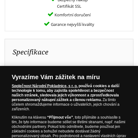
Certifikát SSL
Komfortní doručení
Garance nejvyšší kvality
Specifikace
Zušlechtění:
Ryzí zlato (999/1000)
Vyrazíme Vám zážitek na míru
Barevná aplikace:
Kombinace tradičního
plastického reliéfu a
Společnost Národní Pokladnice, s r. o.
používá cookies a další
moderního barevného
technologie k tomu, aby zajistila spolehlivost a bezpečnost
našich stránek, sledovala jejich výkonnost a zprostředkovala
tisku
personalizovaný nákupní zážitek a cílenou reklamu.
Za tímto
Průměr:
40 mm
účelem shromažďujeme informace o uživatelích, jejich chování a
zařízeních.
Hmotnost:
30 g
Kliknutím na klávesu
“Přijmout vše”
, toto přijímáte a souhlasíte s
Kov:
Měď
tím, že tyto informace budeme sdílet se třetími stranami, např. našimi
obchodními partnery. Pokud toto odmítnete, budeme používat jen
Kvalita:
Nejvyšší kvalita rařby
základní cookies a bohužel nebudete dostávat žádný
personalizovaný obsah. Pro podrobnosti a nastavení vlastních úprav