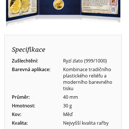
Specifikace
Zušlechtění:
Ryzí zlato (999/1000)
Barevná aplikace:
Kombinace tradičního
plastického reliéfu a
moderního barevného
tisku
Průměr:
40 mm
Hmotnost:
30 g
Kov:
Měď
Kvalita:
Nejvyšší kvalita rařby