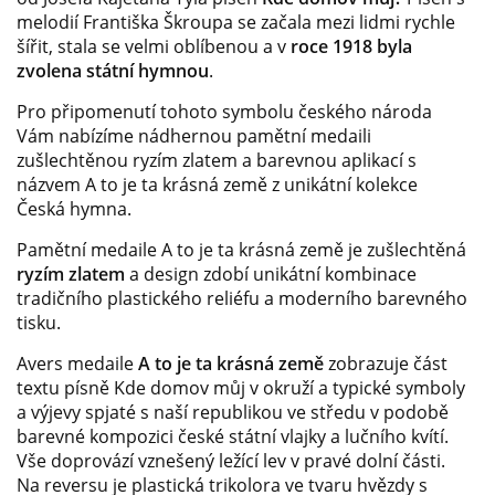
melodií Františka Škroupa se začala mezi lidmi rychle
šířit, stala se velmi oblíbenou a v
roce 1918 byla
zvolena státní hymnou
.
Pro připomenutí tohoto symbolu českého národa
Vám nabízíme nádhernou pamětní medaili
zušlechtěnou ryzím zlatem a barevnou aplikací s
názvem A to je ta krásná země z unikátní kolekce
Česká hymna.
Pamětní medaile A to je ta krásná země je zušlechtěná
ryzím zlatem
a design zdobí unikátní kombinace
tradičního plastického reliéfu a moderního barevného
tisku.
Avers medaile
A to je ta krásná země
zobrazuje část
textu písně Kde domov můj v okruží a typické symboly
a výjevy spjaté s naší republikou ve středu v podobě
barevné kompozici české státní vlajky a lučního kvítí.
Vše doprovází vznešený ležící lev v pravé dolní části.
Na reversu je plastická trikolora ve tvaru hvězdy s