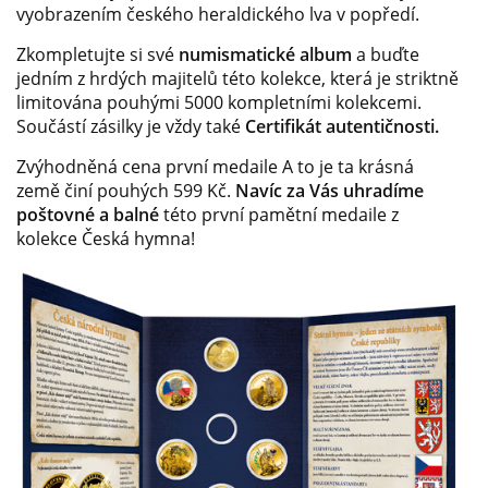
vyobrazením českého heraldického lva v popředí.
Zkompletujte si své
numismatické album
a buďte
jedním z hrdých majitelů této kolekce, která je striktně
limitována pouhými 5000 kompletními kolekcemi.
Součástí zásilky je vždy také
Certifikát autentičnosti.
Zvýhodněná cena první medaile A to je ta krásná
země činí pouhých 599 Kč.
Navíc za Vás uhradíme
poštovné a balné
této první pamětní medaile z
kolekce Česká hymna!