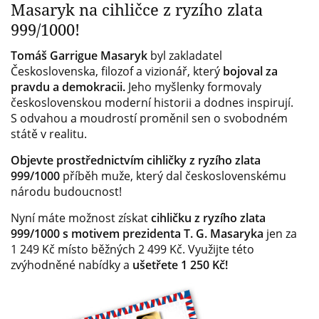
Masaryk na cihličce z ryzího zlata
999/1000!
Tomáš Garrigue Masaryk
byl zakladatel
Československa, filozof a vizionář, který
bojoval za
pravdu a demokracii.
Jeho myšlenky formovaly
československou moderní historii a dodnes inspirují.
S odvahou a moudrostí proměnil sen o svobodném
státě v realitu.
Objevte prostřednictvím cihličky z ryzího zlata
999/1000
příběh muže, který dal československému
národu budoucnost!
Nyní máte možnost získat
cihličku z ryzího zlata
999/1000 s motivem prezidenta T. G. Masaryka
jen za
1 249 Kč místo běžných 2 499 Kč. Využijte této
zvýhodněné nabídky a
ušetřete 1 250 Kč!