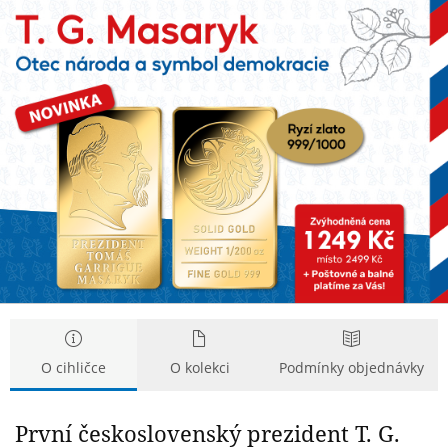
T.
T.
G.
G.
Masaryk
Masaryk
na
na
cihličce
cihličce
z
z
ryzího
ryzího
zlata
zlata
999/1000
999/1000
O cihličce
O kolekci
Podmínky objednávky
První československý prezident T. G.