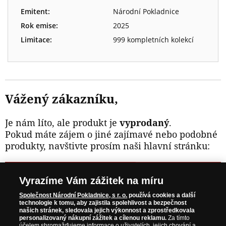
Emitent:
Národní Pokladnice
Rok emise:
2025
Limitace:
999 kompletních kolekcí
Vážený zákazníku,
Je nám líto, ale produkt je
vyprodaný
.
Pokud máte zájem o jiné zajímavé nebo podobné
produkty, navštivte prosím naši hlavní stránku:
NAVŠTIVTE ZAJÍMAVÉ PRODUKTY NA
Vyrazíme Vám zážitek na míru
WWW.NARODNIPOKLADNICE.CZ
Společnost Národní Pokladnice, s r. o.
používá cookies a další
technologie k tomu, aby zajistila spolehlivost a bezpečnost
našich stránek, sledovala jejich výkonnost a zprostředkovala
Prosím informujte mě, jakmile bude produkt opět skladem.
personalizovaný nákupní zážitek a cílenou reklamu.
Za tímto
účelem shromažďujeme informace o uživatelích, jejich chování a