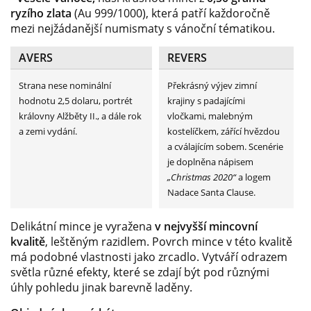
ryzího zlata
(Au 999/1000), která patří každoročně
mezi nejžádanější numismaty s vánoční tématikou.
AVERS
REVERS
Strana nese nominální
Překrásný výjev zimní
hodnotu 2,5 dolaru, portrét
krajiny s padajícími
královny Alžběty II., a dále rok
vločkami, malebným
a zemi vydání.
kostelíčkem, zářící hvězdou
a cválajícím sobem. Scenérie
je doplněna nápisem
„Christmas 2020“
a logem
Nadace Santa Clause.
Delikátní mince je vyražena
v nejvyšší mincovní
kvalitě
, leštěným razidlem. Povrch mince v této kvalitě
má podobné vlastnosti jako zrcadlo. Vytváří odrazem
světla různé efekty, které se zdají být pod různými
úhly pohledu jinak barevně laděny.