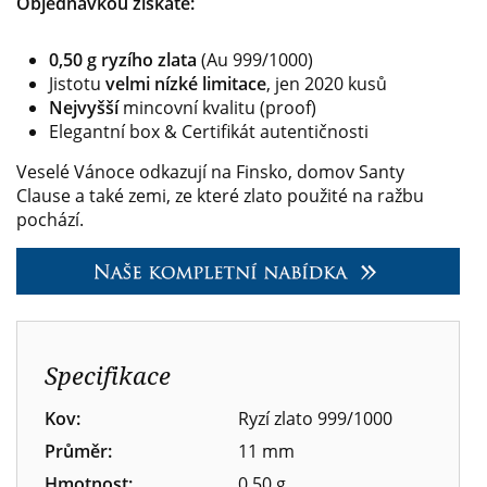
Objednávkou získáte:
0,50 g ryzího zlata
(Au 999/1000)
Jistotu
velmi nízké limitace
, jen 2020 kusů
Nejvyšší
mincovní kvalitu (proof)
Elegantní box & Certifikát autentičnosti
Veselé Vánoce odkazují na Finsko, domov Santy
Clause a také zemi, ze které zlato použité na ražbu
pochází.
Specifikace
Kov:
Ryzí zlato 999/1000
Průměr:
11 mm
Hmotnost:
0,50 g