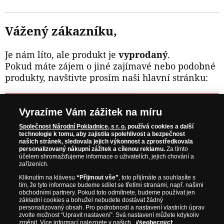
Vážený zákazníku,
Je nám líto, ale produkt je
vyprodaný
.
Pokud máte zájem o jiné zajímavé nebo podobné
produkty, navštivte prosím naši hlavní stránku:
NAVŠTIVTE ZAJÍMAVÉ PRODUKTY NA
Vyrazíme Vám zážitek na míru
WWW.NARODNIPOKLADNICE.CZ
Společnost Národní Pokladnice, s r. o.
používá cookies a další
technologie k tomu, aby zajistila spolehlivost a bezpečnost
našich stránek, sledovala jejich výkonnost a zprostředkovala
Prosím informujte mě, jakmile bude produkt opět skladem.
personalizovaný nákupní zážitek a cílenou reklamu.
Za tímto
účelem shromažďujeme informace o uživatelích, jejich chování a
zařízeních.
Kliknutím na klávesu
“Přijmout vše”
, toto přijímáte a souhlasíte s
tím, že tyto informace budeme sdílet se třetími stranami, např. našimi
NAŠE ZÁRUKY
obchodními partnery. Pokud toto odmítnete, budeme používat jen
základní cookies a bohužel nebudete dostávat žádný
personalizovaný obsah. Pro podrobnosti a nastavení vlastních úprav
Bezpečný nákup
zvolte možnost “Upravit nastavení”. Svá nastavení můžete kdykoliv
změnit. Více informací naleznete v našich
Všeobecných