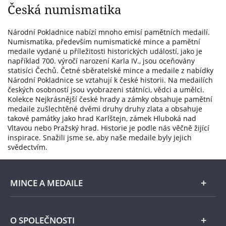
Česká numismatika
Národní Pokladnice nabízí mnoho emisí pamětních medailí.
Numismatika, především numismatické mince a pamětní
medaile vydané u příležitosti historických událostí, jako je
například 700. výročí narození Karla IV., jsou oceňovány
statisíci Čechů. Četné sběratelské mince a medaile z nabídky
Národní Pokladnice se vztahují k české historii. Na medailích
českých osobností jsou vyobrazeni státníci, vědci a umělci.
Kolekce Nejkrásnější české hrady a zámky obsahuje pamětní
medaile zušlechtěné dvěmi druhy druhy zlata a obsahuje
takové památky jako hrad Karlštejn, zámek Hluboká nad
Vltavou nebo Pražský hrad. Historie je podle nás věčně žijící
inspirace. Snažili jsme se, aby naše medaile byly jejich
svědectvím.
MINCE A MEDAILE
E-shop
O SPOLEČNOSTI