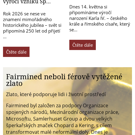
výročí vzniku Sp…
Dnes 14. května si
připomínáme výročí
Rok 2026 se nese ve
narození Karla IV. – českého
znamení mimořádného
krále a římského císaře, který
historického jubilea – svět si
se…
připomíná 250 let od přijetí
…
Čtěte dále
Čtěte dále
Fairmined neboli férově vytěžené
zlato
Zlato, které podporuje lidi i životní prostředí
Fairmined byl založen za podpory Organizace
spojených národů, Mezinárodní organizace práce,
Microsoftu, Samlerhuset Group a dvou velkých
šperkařských značek Chopard a Kering, s cílem
transformovat malé neformální doly. Dnes je