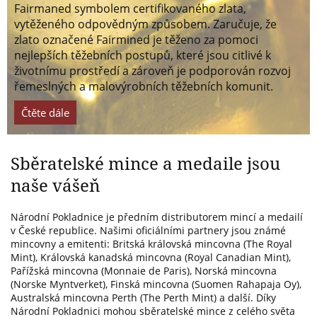
Fairmaned symbolem certifikovaného zlata,
vytěženého odpovědným způsobem. Zaručuje, že
zlato označené Fairmined je těženo za pomoci
nejlepších těžebních postupů, které jsou citlivé k
životnímu prostředí a zároveň je podporován rozvoj
řemeslných a malovýrobních těžebních komunit.
Čtěte dále
Sběratelské mince a medaile jsou
naše vášeň
Národní Pokladnice je předním distributorem mincí a medailí
v České republice. Našimi oficiálními partnery jsou známé
mincovny a emitenti: Britská královská mincovna (The Royal
Mint), Královská kanadská mincovna (Royal Canadian Mint),
Pařížská mincovna (Monnaie de Paris), Norská mincovna
(Norske Myntverket), Finská mincovna (Suomen Rahapaja Oy),
Australská mincovna Perth (The Perth Mint) a další. Díky
Národní Pokladnici mohou sběratelské mince z celého světa