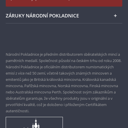
Instagram Národní Pokladnice
ZÁRUKY NÁRODNÍ POKLADNICE
Bezpečné nákupy
Prvotřídní servis
Garance nejvyšší kvality
Národní Pokladnice je předním distributorem sběratelských mincí a
pamětních medailí. Společnost působí na českém trhu od roku 2008.
Pouze originální produkty
Národní Pokladnice je oficiálním distributorem numismatických
emisí z více než 50 zemí, včetně takových známých mincoven a
emitentů jako je Britská královská mincovna, Královská kanadská
mincovna, Pařížská mincovna, Norská mincovna, Finská mincovna
nebo Australská mincovna Perth. Společnost svým zákazníkům a
sběratelům garantuje, že všechny produkty jsou v originální a v
prvotřídní kvalitě, což je doloženo i přiloženým Certifikátem
autentičnosti.