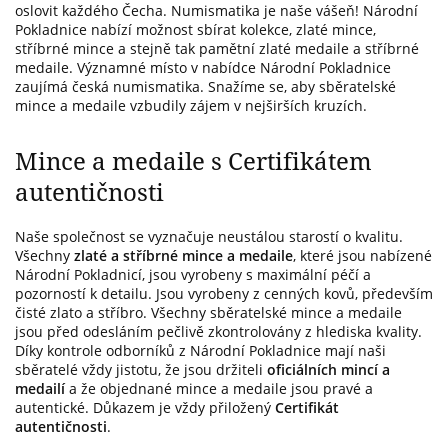
oslovit každého Čecha. Numismatika je naše vášeň! Národní
Pokladnice nabízí možnost sbírat kolekce, zlaté mince,
stříbrné mince a stejně tak pamětní zlaté medaile a stříbrné
medaile. Významné místo v nabídce Národní Pokladnice
zaujímá česká numismatika. Snažíme se, aby sběratelské
mince a medaile vzbudily zájem v nejširších kruzích.
Mince a medaile s Certifikátem
autentičnosti
Naše společnost se vyznačuje neustálou starostí o kvalitu.
Všechny
zlaté a stříbrné mince a medaile
, které jsou nabízené
Národní Pokladnicí, jsou vyrobeny s maximální péčí a
pozorností k detailu. Jsou vyrobeny z cenných kovů, především
čisté zlato a stříbro. Všechny sběratelské mince a medaile
jsou před odesláním pečlivě zkontrolovány z hlediska kvality.
Díky kontrole odborníků z Národní Pokladnice mají naši
sběratelé vždy jistotu, že jsou držiteli
oficiálních mincí a
medailí
a že objednané mince a medaile jsou pravé a
autentické. Důkazem je vždy přiložený
Certifikát
autentičnosti
.