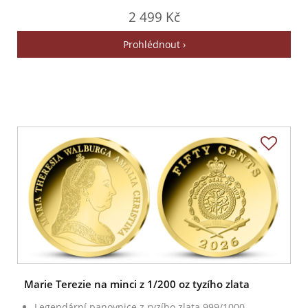
2 499 Kč
Prohlédnout ›
Marie Terezie na minci z 1/200 oz tyzího zlata
Legendární panovnice z ryzího zlata 999/1000.