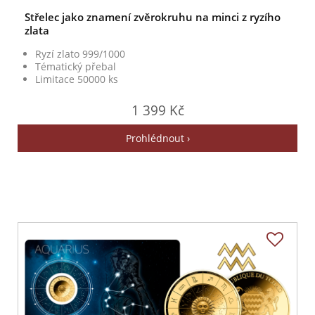
Střelec jako znamení zvěrokruhu na minci z ryzího
zlata
Ryzí zlato 999/1000
Tématický přebal
Limitace 50000 ks
1 399 Kč
Prohlédnout ›