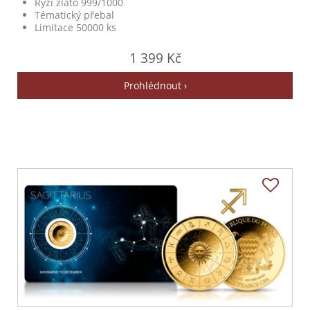
Ryzí zlato 999/1000
Tématický přebal
Limitace 50000 ks
1 399 Kč
Prohlédnout ›