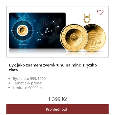
Býk jako znamení zvěrokruhu na minci z ryzího
zlata
Ryzí zlato 999/1000
Tématický přebal
Limitace 50000 ks
1 399 Kč
Prohlédnout ›