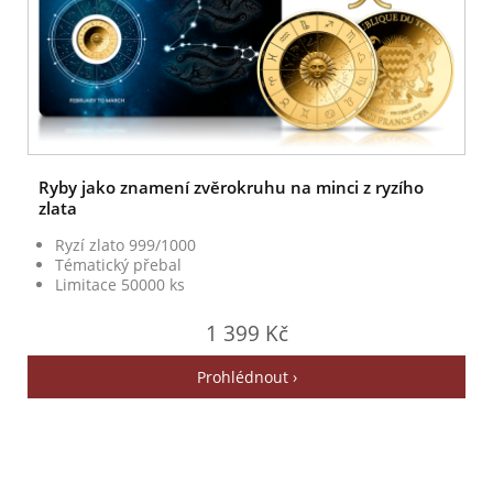
Ryby jako znamení zvěrokruhu na minci z ryzího
zlata
Ryzí zlato 999/1000
Tématický přebal
Limitace 50000 ks
1 399 Kč
Prohlédnout ›