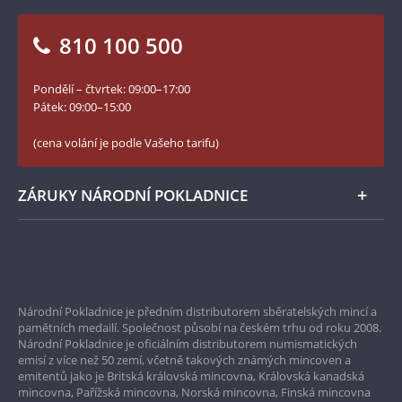
Otázky a odpovědi
Kontakt pro média
Blog Pokladnice mincí
Vrácení zboží - formulář
810 100 500
Facebook Národní Pokladnice
Slovník základních pojmů
YouTube Národní Pokladnice
Pondělí – čtvrtek: 09:00–17:00
Numismatické novinky
Twitter Národní Pokladnice
Pátek: 09:00–15:00
České puncovní značky
LinkedIn Národní Pokladnice
(cena volání je podle Vašeho tarifu)
Zásady používání souborů cookie
Instagram Národní Pokladnice
ZÁRUKY NÁRODNÍ POKLADNICE
Bezpečné nákupy
Prvotřídní servis
Národní Pokladnice je předním distributorem sběratelských mincí a
Garance nejvyšší kvality
pamětních medailí. Společnost působí na českém trhu od roku 2008.
Národní Pokladnice je oficiálním distributorem numismatických
Pouze originální produkty
emisí z více než 50 zemí, včetně takových známých mincoven a
emitentů jako je Britská královská mincovna, Královská kanadská
mincovna, Pařížská mincovna, Norská mincovna, Finská mincovna