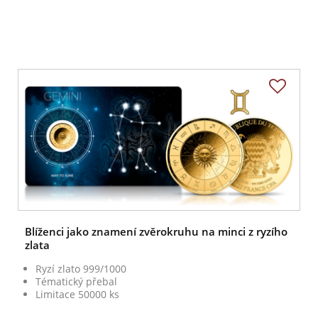
Blíženci jako znamení zvěrokruhu na minci z ryzího
zlata
Ryzí zlato 999/1000
Tématický přebal
Limitace 50000 ks