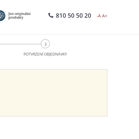
Jen originální
810 50 50 20
-A
A+
produkty
POTVRZENÍ OBJEDNÁVKY