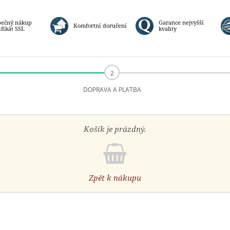
pečný nákup
Garance nejvyšší
Komfortní doručení
ifikát SSL
kvality
DOPRAVA A PLATBA
Košík je prázdný.
Zpět k nákupu