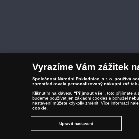
Vyrazíme Vám zážitek n
Společnost Národní Pokladnice, s r. o.
používá cook
zprostředkovala personalizovaný nákupní zážitek 
Kliknutím na klávesu
“Přijmout vše”
, toto přijímáte 
budeme používat jen základní cookies a bohužel nebud
nastavení můžete kdykoliv změnit. Více informací nal
cookie
.
© Copyright 2026 - Národní Pokladnice, s. r. o.; Karolinská 661/4, 18
E-mail: info@narodnipokladnice.cz, www.narodnipokladnice.cz; IČ
Společnost zapsána v OR vedeném Městským soudem v Praze, oddí
Upravit nastavení
Upravit nastavení souborů cookie můžete
kliknutím