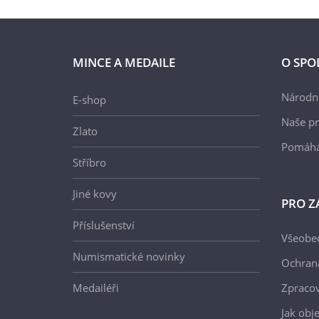
MINCE A MEDAILE
O SPO
Národní
E-shop
Naše pr
Zlato
Pomáh
Stříbro
Jiné kovy
PRO Z
Příslušenství
Všeobe
Numismatické novinky
Ochran
Medailéři
Zpracov
Jak obj