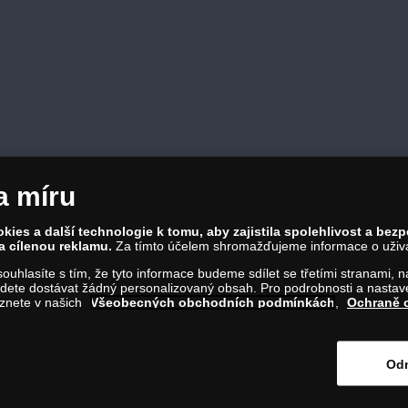
a míru
ies a další technologie k tomu, aby zajistila spolehlivost a bez
a cílenou reklamu.
Za tímto účelem shromažďujeme informace o uživate
a souhlasíte s tím, že tyto informace budeme sdílet se třetími stranami,
ete dostávat žádný personalizovaný obsah. Pro podrobnosti a nastaven
eznete v našich
Všeobecných obchodních podmínkách
,
Ochraně 
6 00 Praha 8; Tel.: 810 100 500
: 28507622; DIČ: CZ28507622
l C, vložka 146644
Odm
 na tento odkaz
.