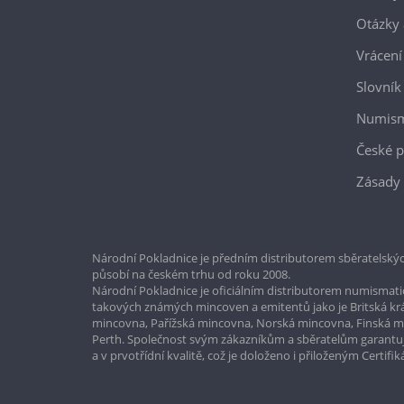
Otázky 
Vrácení
Slovník
Numism
České p
Zásady 
Národní Pokladnice je předním distributorem sběratelskýc
působí na českém trhu od roku 2008.
Národní Pokladnice je oficiálním distributorem numismatic
takových známých mincoven a emitentů jako je Britská k
mincovna, Pařížská mincovna, Norská mincovna, Finská 
Perth. Společnost svým zákazníkům a sběratelům garantuje
a v prvotřídní kvalitě, což je doloženo i přiloženým Certifi