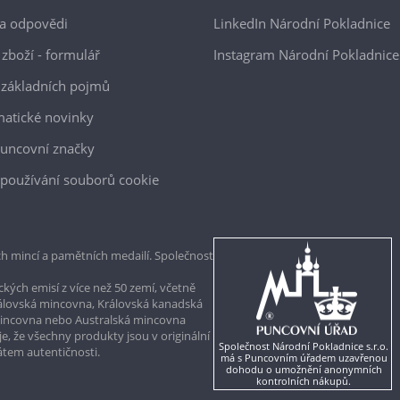
a odpovědi
LinkedIn Národní Pokladnice
 zboží - formulář
Instagram Národní Pokladnice
 základních pojmů
atické novinky
uncovní značky
používání souborů cookie
h mincí a pamětních medailí. Společnost
kých emisí z více než 50 zemí, včetně
rálovská mincovna, Královská kanadská
mincovna nebo Australská mincovna
, že všechny produkty jsou v originální
Společnost Národní Pokladnice s.r.o.
kátem autentičnosti.
má s Puncovním úřadem uzavřenou
dohodu o umožnění anonymních
kontrolních nákupů.