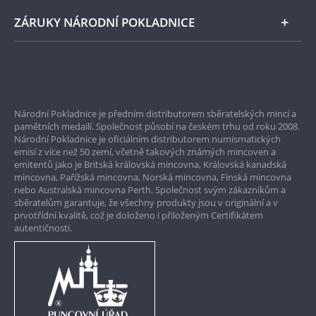
Instagram Národní Pokladnice
ZÁRUKY NÁRODNÍ POKLADNICE
Bezpečné nákupy
Prvotřídní servis
Národní Pokladnice je předním distributorem sběratelských mincí a
Garance nejvyšší kvality
pamětních medailí. Společnost působí na českém trhu od roku 2008.
Národní Pokladnice je oficiálním distributorem numismatických
Pouze originální produkty
emisí z více než 50 zemí, včetně takových známých mincoven a
emitentů jako je Britská královská mincovna, Královská kanadská
mincovna, Pařížská mincovna, Norská mincovna, Finská mincovna
nebo Australská mincovna Perth. Společnost svým zákazníkům a
sběratelům garantuje, že všechny produkty jsou v originální a v
prvotřídní kvalitě, což je doloženo i přiloženým Certifikátem
autentičnosti.