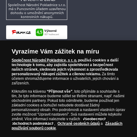
Společnost Národní Pokladnice s.r.o.
má s Puncovním úřadem uzavřenou
dohodu o umožnění anonymních
kontrolních nákupů.
Vyrazíme Vám zážitek na míru
Společnost Národní Pokladnice, s r. o.
používá cookies a další
technologie k tomu, aby zajistila spolehlivost a bezpečnost
našich stránek, sledovala jejich výkonnost a zprostředkovala
personalizovaný nákupní zážitek a cílenou reklamu.
Za tímto
účelem shromažďujeme informace o uživatelích, jejich chování a
zařízeních.
Kliknutím na klávesu
“Přijmout vše”
, toto přijímáte a souhlasíte s
tím, že tyto informace budeme sdílet se třetími stranami, např. našimi
obchodními partnery. Pokud toto odmítnete, budeme používat jen
základní cookies a bohužel nebudete dostávat žádný
personalizovaný obsah. Pro podrobnosti a nastavení vlastních úprav
zvolte možnost “Upravit nastavení”. Svá nastavení můžete kdykoliv
změnit. Více informací naleznete v našich
Všeobecných
obchodních podmínkách
,
Ochraně osobních údajů
a
Zásadách
používání souborů cookie
.