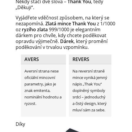
Někdy stačí dvě slova –
Thank You
, tedy
„Děkuji“.
Vyjádřete vděčnost způsobem, na který se
nezapomíná.
Zlatá mince Thank You
z 1/1000
oz
ryzího zlata
999/1000 je elegantním
dárkem pro chvíle, kdy chcete poděkovat
opravdu výjimečně.
Dárek
, který promění
poděkování v trvalou vzpomínku.
AVERS
REVERS
Aversní strana nese
Na reversní straně
oficiální mincovní
mince vyniká jemný
parametry, jako je
nápis „Thak You“
znak emitenta,
doplněný symboly
nominální hodnotu a
srdcí – jednoduchý
ryzost.
a čistý design, který
mluví sám za sebe.
Díky