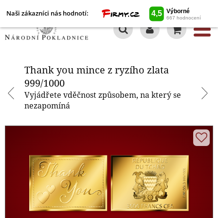
Naši zákazníci nás hodnotí:
0
Thank you mince z ryzího zlata
999/1000
Thank you mince z ryzího zlata
999/1000
Vyjádřete vděčnost způsobem, na který se
nezapomíná