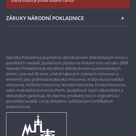
(cena volání je podle Vašeho tarifu)
Zásady používání souborů cookie
Instagram Národní Pokladnice
ZÁRUKY NÁRODNÍ POKLADNICE
Bezpečné nákupy
Prvotřídní servis
Národní Pokladnice je předním distributorem sběratelských mincí a
Garance nejvyšší kvality
pamětních medailí. Společnost působí na českém trhu od roku 2008.
Národní Pokladnice je oficiálním distributorem numismatických
Pouze originální produkty
emisí z více než 50 zemí, včetně takových známých mincoven a
emitentů jako je Britská královská mincovna, Královská kanadská
mincovna, Pařížská mincovna, Norská mincovna, Finská mincovna
nebo Australská mincovna Perth. Společnost svým zákazníkům a
sběratelům garantuje, že všechny produkty jsou v originální a v
prvotřídní kvalitě, což je doloženo i přiloženým Certifikátem
autentičnosti.