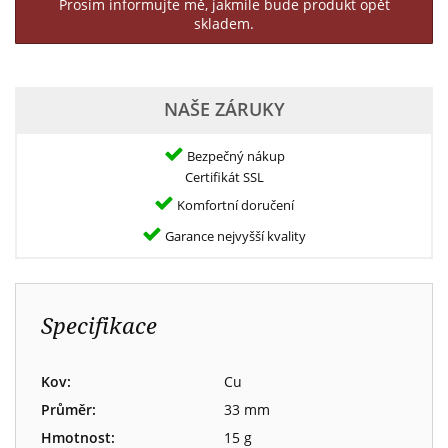
Prosím informujte mě, jakmile bude produkt opět
skladem.
NAŠE ZÁRUKY
Bezpečný nákup
Certifikát SSL
Komfortní doručení
Garance nejvyšší kvality
Specifikace
Kov:
Cu
Průměr:
33 mm
Hmotnost:
15 g