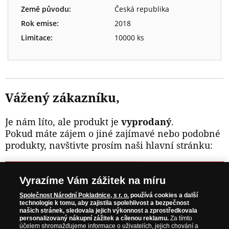
Země původu:
Česká republika
Rok emise:
2018
Limitace:
10000 ks
Vážený zákazníku,
Je nám líto, ale produkt je
vyprodaný
.
Pokud máte zájem o jiné zajímavé nebo podobné
produkty, navštivte prosím naši hlavní stránku:
NAVŠTIVTE ZAJÍMAVÉ PRODUKTY NA
Vyrazíme Vám zážitek na míru
WWW.NARODNIPOKLADNICE.CZ
Společnost Národní Pokladnice, s r. o.
používá cookies a další
technologie k tomu, aby zajistila spolehlivost a bezpečnost
našich stránek, sledovala jejich výkonnost a zprostředkovala
Prosím informujte mě, jakmile bude produkt opět skladem.
personalizovaný nákupní zážitek a cílenou reklamu.
Za tímto
účelem shromažďujeme informace o uživatelích, jejich chování a