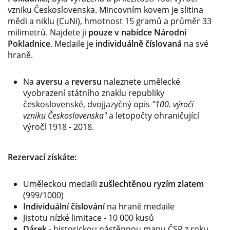
vzniku Československa. Mincovním kovem je slitina
mědi a niklu (CuNi), hmotnost 15 gramů a průměr 33
milimetrů. Najdete ji
pouze v nabídce Národní
Pokladnice
. Medaile je
individuálně číslovaná
na své
hraně.
Na
aversu
a
reversu
naleznete umělecké
vyobrazení státního znaklu republiky
československé, dvojjazyčný opis
"100. výročí
vzniku Československa"
a letopočty ohraničující
výročí 1918 - 2018.
Rezervací získáte:
Uměleckou medaili
zušlechtěnou ryzím zlatem
(999/1000)
Individuální číslování
na hraně medaile
Jistotu nízké limitace - 10 000 kusů
Dárek
- historickou nástěnnou mapu ČSR z roku