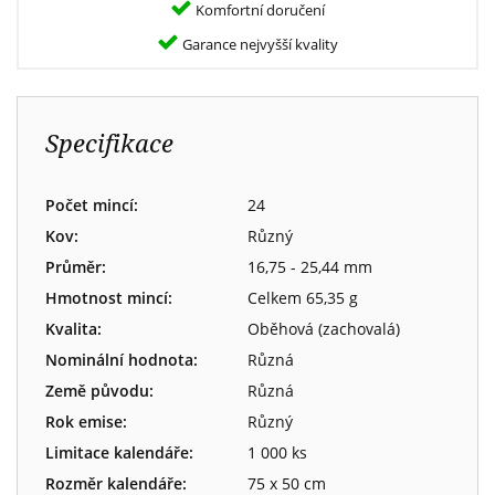
Komfortní doručení
Garance nejvyšší kvality
Specifikace
Počet mincí:
24
Kov:
Různý
Průměr:
16,75 - 25,44 mm
Hmotnost mincí:
Celkem 65,35 g
Kvalita:
Oběhová (zachovalá)
Nominální hodnota:
Různá
Země původu:
Různá
Rok emise:
Různý
Limitace kalendáře:
1 000 ks
Rozměr kalendáře:
75 x 50 cm