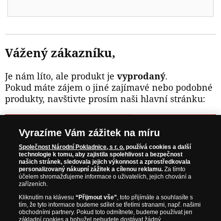
Vážený zákazníku,
Je nám líto, ale produkt je
vyprodaný
.
Pokud máte zájem o jiné zajímavé nebo podobné
produkty, navštivte prosím naši hlavní stránku:
NAVŠTIVTE ZAJÍMAVÉ PRODUKTY NA
Vyrazíme Vám zážitek na míru
WWW.NARODNIPOKLADNICE.CZ
Společnost Národní Pokladnice, s r. o.
používá cookies a další
technologie k tomu, aby zajistila spolehlivost a bezpečnost
našich stránek, sledovala jejich výkonnost a zprostředkovala
Prosím informujte mě, jakmile bude produkt opět skladem.
personalizovaný nákupní zážitek a cílenou reklamu.
Za tímto
účelem shromažďujeme informace o uživatelích, jejich chování a
zařízeních.
Kliknutím na klávesu
“Přijmout vše”
, toto přijímáte a souhlasíte s
tím, že tyto informace budeme sdílet se třetími stranami, např. našimi
NAŠE ZÁRUKY
obchodními partnery. Pokud toto odmítnete, budeme používat jen
základní cookies a bohužel nebudete dostávat žádný