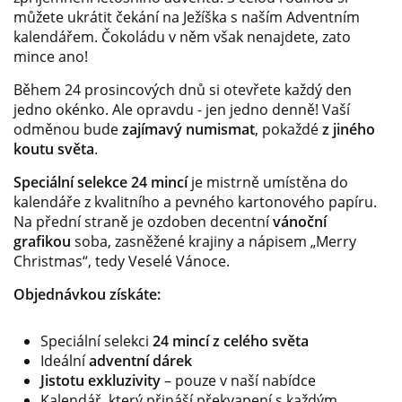
můžete ukrátit čekání na Ježíška s naším Adventním
kalendářem. Čokoládu v něm však nenajdete, zato
mince ano!
Během 24 prosincových dnů si otevřete každý den
jedno okénko. Ale opravdu - jen jedno denně! Vaší
odměnou bude
zajímavý numismat
, pokaždé
z jiného
koutu světa
.
Speciální selekce 24 mincí
je mistrně umístěna do
kalendáře z kvalitního a pevného kartonového papíru.
Na přední straně je ozdoben decentní
vánoční
grafikou
soba, zasněžené krajiny a nápisem „Merry
Christmas“, tedy Veselé Vánoce.
Objednávkou získáte:
Speciální selekci
24 mincí z celého světa
Ideální
adventní dárek
Jistotu exkluzivity
– pouze v naší nabídce
Kalendář, který přináší překvapení s každým