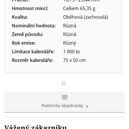
Hmotnost mincí:
Celkem 65,35 g
Kvalita:
Oběhová (zachovalá)
Nominální hodnota:
Různá
Země původu:
Různá
Rok emise:
Různý
Limitace kalendáře:
1 000 ks
Rozměr kalendáře:
75 x 50 cm
Podmínky objednávky
Vážený zákazníku,