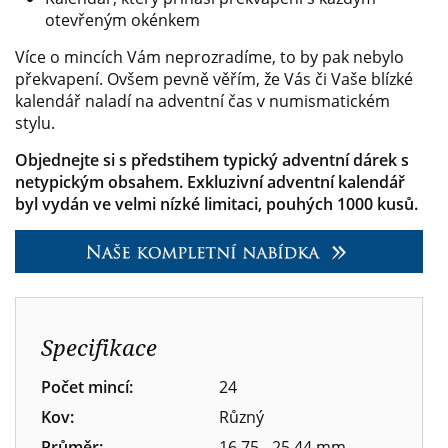
otevřeným okénkem
Více o mincích Vám neprozradíme, to by pak nebylo
překvapení. Ovšem pevně věřím, že Vás či Vaše blízké
kalendář naladí na adventní čas v numismatickém
stylu.
Objednejte si s předstihem typický adventní dárek s
netypickým obsahem. Exkluzivní adventní kalendář
byl vydán ve velmi nízké limitaci, pouhých 1000 kusů.
Specifikace
Počet mincí:
24
Kov:
Různý
Průměr:
16,75 - 25,44 mm