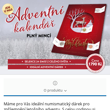
Adventní
Adventní
kalendář
kalendář
plný
plný
mincí
mincí
O produktu
Máme pro Vás ideální numismatický dárek pro
zpříjemnění letošního adventu. S celou rodinou si