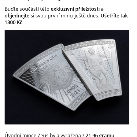
Buďte součástí této
exkluzivní příležitosti a
objednejte si
svou první minci ještě dnes.
Ušetříte tak
1300 Kč
.
Úvodní mince Zeus byla vyražena z
21,96 gramu