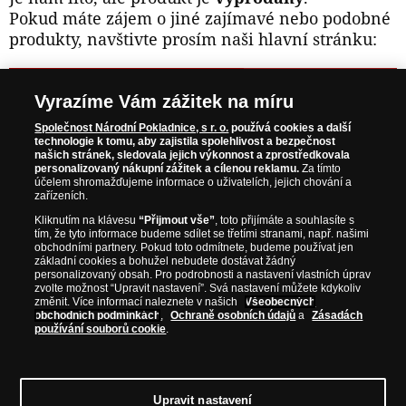
Pokud máte zájem o jiné zajímavé nebo podobné
produkty, navštivte prosím naši hlavní stránku:
NAVŠTIVTE ZAJÍMAVÉ PRODUKTY NA
Vyrazíme Vám zážitek na míru
WWW.NARODNIPOKLADNICE.CZ
Společnost Národní Pokladnice, s r. o.
používá cookies a další
technologie k tomu, aby zajistila spolehlivost a bezpečnost
našich stránek, sledovala jejich výkonnost a zprostředkovala
Prosím informujte mě, jakmile bude produkt opět skladem.
personalizovaný nákupní zážitek a cílenou reklamu.
Za tímto
účelem shromažďujeme informace o uživatelích, jejich chování a
zařízeních.
Kliknutím na klávesu
“Přijmout vše”
, toto přijímáte a souhlasíte s
tím, že tyto informace budeme sdílet se třetími stranami, např. našimi
NAŠE ZÁRUKY
obchodními partnery. Pokud toto odmítnete, budeme používat jen
základní cookies a bohužel nebudete dostávat žádný
personalizovaný obsah. Pro podrobnosti a nastavení vlastních úprav
zvolte možnost “Upravit nastavení”. Svá nastavení můžete kdykoliv
Bezpečný nákup
změnit. Více informací naleznete v našich
Všeobecných
Certifikát SSL
obchodních podmínkách
,
Ochraně osobních údajů
a
Zásadách
používání souborů cookie
.
Komfortní doručení
Garance nejvyšší kvality
Upravit nastavení