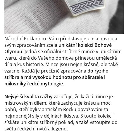
Národní Pokladnice Vám představuje zcela novou a
svým zpracováním zcela
unikátní kolekci Bohové
Olympu
. Jedná se oficiální stříbrné mince v unikátním
tvaru, které do Vašeho domova přinesou umělecká
díla a kus historie. Mince jsou nejen krásné, ale také
vzácné. Každá je precizně zpracována
do ryzího
stříbra a má vysokou hodnotu pro sběratele i
milovníky řecké mytologie
.
Nejvyšší kvalita ražby
zaručuje, že každá mince je
mistrovským dílem, které zachycuje krásu a moc
bohů, kteří byli v antickém Řecku považováni za
nejmocnější síly v dějinách lidstva. S touto kolekcí
získáte unikátní stříbrný poklad, a také vstoupíte do
světa řeckých mýtů a legend.