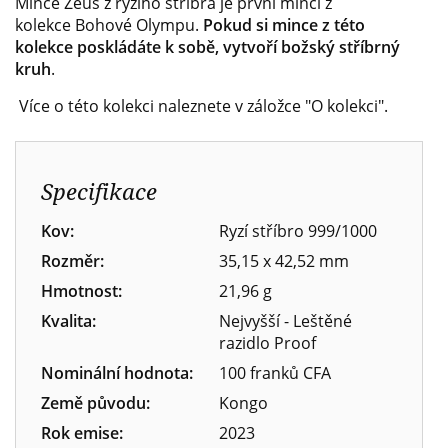
Mince Zeus z ryzího stříbra je první mincí z
kolekce Bohové Olympu.
Pokud si mince z této
kolekce poskládáte k sobě, vytvoří božský stříbrný
kruh
.
Více o této kolekci naleznete v záložce "O kolekci".
Specifikace
Kov:
Ryzí stříbro 999/1000
Rozměr:
35,15 x 42,52 mm
Hmotnost:
21,96 g
Kvalita:
Nejvyšší - Leštěné
razidlo Proof
Nominální hodnota:
100 franků CFA
Země původu:
Kongo
Rok emise:
2023