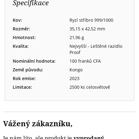
Specifikace
Kov:
Ryzí stříbro 999/1000
Rozměr:
35,15 x 42,52 mm
Hmotnost:
21,96 g
Kvalita:
Nejvyšší - Leštěné razidlo
Proof
Nominální hodnota:
100 franků CFA
Země původu:
Kongo
Rok emise:
2023
Limitace:
2500 ks celosvětově
Vážený zákazníku,
Je nám líto, ale produkt je
vyprodaný
.