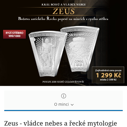
Bohové
Bohové
Olympu
Olympu
O minci
Zeus - vládce nebes a řecké mytologie