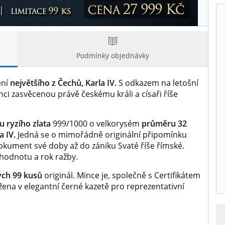
Podmínky objednávky
ení
největšího z Čechů, Karla IV.
S odkazem na letošní
nci zasvěcenou právě českému králi a císaři říše
u ryzího zlata
999/1000 o velkorysém
průměru 32
a IV.
Jedná se o mimořádně originální připomínku
 dokument své doby až do zániku Svaté říše římské.
hodnotu a rok ražby.
ch 99 kusů
originál. Mince je, společně s Certifikátem
ožena v elegantní černé kazetě pro reprezentativní