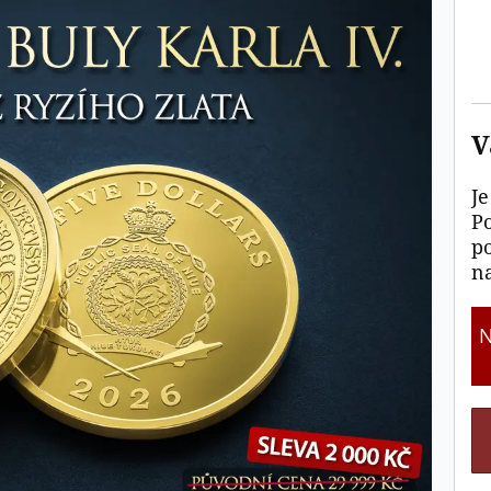
V
Je
P
p
na