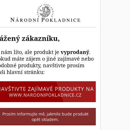
ážený zákazníku,
 nám líto, ale produkt je
vyprodaný
.
okud máte zájem o jiné zajímavé nebo
odobné produkty, navštivte prosím
ši hlavní stránku:
NAVŠTIVTE ZAJÍMAVÉ PRODUKTY NA
WWW.NARODNIPOKLADNICE.CZ
Prosím informujte mě, jakmile bude produkt
opět skladem.