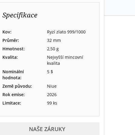
Specifikace
Kov:
Ryzí zlato 999/1000
Průměr:
32 mm
Hmotnost:
2,50 g
Kvalita:
Nejvyšší mincovní
kvalita
Nominální
5 $
hodnota:
Země původu:
Niue
Rok emise:
2026
Limitace:
99 ks
NAŠE ZÁRUKY