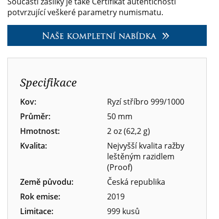
Součástí zásilky je také Certifikát autentičnosti
potvrzující veškeré parametry numismatu.
Specifikace
Kov:
Ryzí stříbro 999/1000
Průměr:
50 mm
Hmotnost:
2 oz (62,2 g)
Kvalita:
Nejvyšší kvalita ražby
leštěným razidlem
(Proof)
Země původu:
Česká republika
Rok emise:
2019
Limitace:
999 kusů