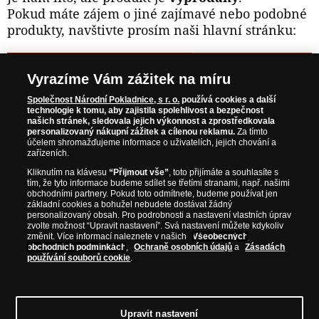
Pokud máte zájem o jiné zajímavé nebo podobné
produkty, navštivte prosím naši hlavní stránku:
NAVŠTIVTE ZAJÍMAVÉ PRODUKTY NA
Vyrazíme Vám zážitek na míru
WWW.NARODNIPOKLADNICE.CZ
Společnost Národní Pokladnice, s r. o.
používá cookies a další
technologie k tomu, aby zajistila spolehlivost a bezpečnost
našich stránek, sledovala jejich výkonnost a zprostředkovala
Prosím informujte mě, jakmile bude produkt opět skladem.
personalizovaný nákupní zážitek a cílenou reklamu.
Za tímto
účelem shromažďujeme informace o uživatelích, jejich chování a
zařízeních.
Kliknutím na klávesu
“Přijmout vše”
, toto přijímáte a souhlasíte s
tím, že tyto informace budeme sdílet se třetími stranami, např. našimi
NAŠE ZÁRUKY
obchodními partnery. Pokud toto odmítnete, budeme používat jen
základní cookies a bohužel nebudete dostávat žádný
personalizovaný obsah. Pro podrobnosti a nastavení vlastních úprav
Bezpečný nákup
zvolte možnost “Upravit nastavení”. Svá nastavení můžete kdykoliv
změnit. Více informací naleznete v našich
Všeobecných
Certifikát SSL
obchodních podmínkách
,
Ochraně osobních údajů
a
Zásadách
používání souborů cookie
.
Komfortní doručení
Garance nejvyšší kvality
Upravit nastavení