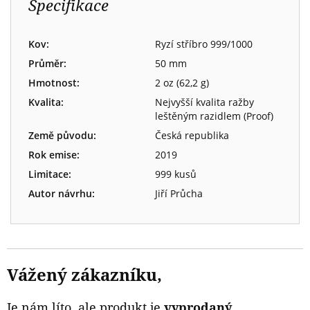
Specifikace
Kov:
Ryzí stříbro 999/1000
Průměr:
50 mm
Hmotnost:
2 oz (62,2 g)
Kvalita:
Nejvyšší kvalita ražby
leštěným razidlem (Proof)
Země původu:
Česká republika
Rok emise:
2019
Limitace:
999 kusů
Autor návrhu:
Jiří Průcha
Vážený zákazníku,
Je nám líto, ale produkt je
vyprodaný
.