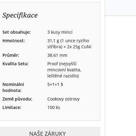
Specifikace
Set obsahuje:
3 kusy mincí
Hmotnost:
31,1 g (1 unce ryzího
stříbra) + 2x 25g CuNi
Průměr:
38.61 mm
Kvalita Setu:
Proof (nejvyšší
mincovní kvalita,
leštěné razidlo)
Nominální
5+1+1 $
hodnota:
Země původu:
Cookovy ostrovy
Limitace:
100 ks
NAŠE ZÁRUKY