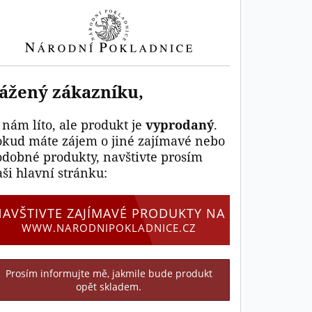
ážený zákazníku,
 nám líto, ale produkt je
vyprodaný
.
okud máte zájem o jiné zajímavé nebo
odobné produkty, navštivte prosím
ši hlavní stránku:
NAVŠTIVTE ZAJÍMAVÉ PRODUKTY NA
WWW.NARODNIPOKLADNICE.CZ
Prosím informujte mě, jakmile bude produkt
opět skladem.