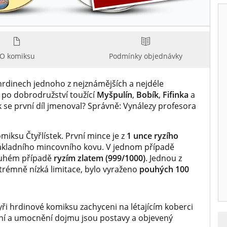
O komiksu
Podmínky objednávky
 o hrdinech jednoho z nejznámějších a nejdéle
 po dobrodružství toužící
Myšpulín
,
Bobík
,
Fifinka
a
k se první díl jmenoval? Správně: Vynálezy profesora
miksu Čtyřlístek. První mince je z
1 unce ryzího
 základního mincovního kovu. V jednom případě
ruhém případě
ryzím zlatem (999/1000)
. Jednou z
trémně nízká limitace, bylo vyraženo
pouhých 100
tyři hrdinové komiksu zachyceni na létajícím koberci
ění a umocnění dojmu jsou postavy a objevený