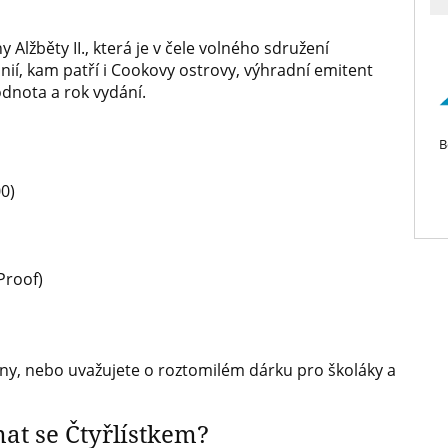
 Alžběty II., která je v čele volného sdružení
nií, kam patří i Cookovy ostrovy, výhradní emitent
dnota a rok vydání.
B
00)
Proof)
diny, nebo uvažujete o roztomilém dárku pro školáky a
at se Čtyřlístkem?