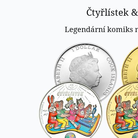
Čtyřlístek
Čtyřlístek &
&
Létající
Legendární komiks n
koberec