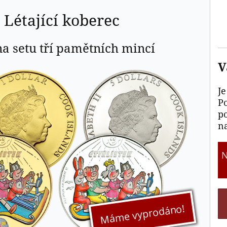
 Létající koberec
a setu tří pamětních mincí
V
Je
P
p
na
Máme vyprodáno!