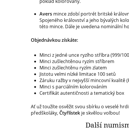
poklad kolorovány.
Avers
mince zdobí portrét britské královny
Spojeného království a jeho bývalých kolo
této mince. Dále je uvedena nominální ho
Objednávkou získáte:
Minci z jedné unce ryzího stříbra (999/10
Minci zušlechtěnou ryzím stříbrem
Minci zušlechtěnu ryzím zlatem
Jistotu velmi nízké limitace 100 setů
Záruku ražby v nejvyšší mincovní kvalitě (
Minci s parciálním kolorováním
Certifikát autentičnosti a tematický box
Ať už toužíte osvěžit svou sbírku o veselé hr
předškoláky,
Čtyřlístek
je skvělou volbou!
Další numism