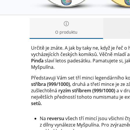
O produktu
Určitě je znáte. A jak by taky ne, když je řeč
vycházejících českých komiksů. Věčně mladí a
Pinďa
slaví letos padesátku. Pamatujete si, ja
Myšpulína.
Představuji Vám set tří minci legendárního ko
stříbra (999/1000)
, druhá a třetí mince je ze
zušlechtěná
ryzím stříbrem (999/1000)
a v d
největších předností tohoto numismatu je ex
setů.
Na
reversu
všech tří mincí jsou všichni č
z dílny vynálezce Myšpulína. Pro zvýrazn