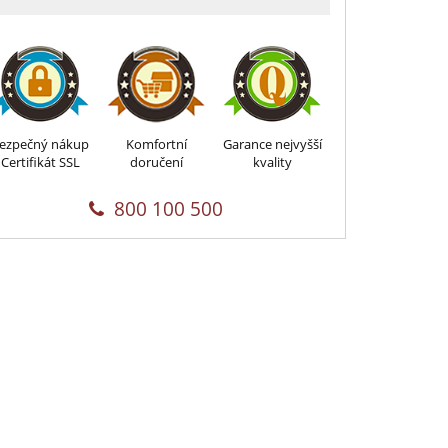
ezpečný nákup
Komfortní
Garance nejvyšší
Certifikát SSL
doručení
kvality
800 100 500