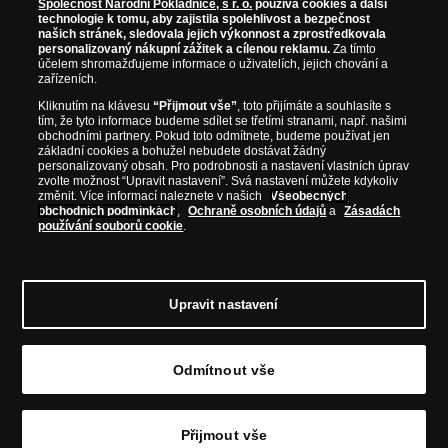
Společnost Národní Pokladnice, s r. o.
používá cookies a další
technologie k tomu, aby zajistila spolehlivost a bezpečnost
našich stránek, sledovala jejich výkonnost a zprostředkovala
Prosím informujte mě, jakmile bude produkt opět skladem.
personalizovaný nákupní zážitek a cílenou reklamu.
Za tímto
účelem shromažďujeme informace o uživatelích, jejich chování a
zařízeních.
Kliknutím na klávesu
“Přijmout vše”
, toto přijímáte a souhlasíte s
tím, že tyto informace budeme sdílet se třetími stranami, např. našimi
NAŠE ZÁRUKY
obchodními partnery. Pokud toto odmítnete, budeme používat jen
základní cookies a bohužel nebudete dostávat žádný
personalizovaný obsah. Pro podrobnosti a nastavení vlastních úprav
Bezpečný nákup
zvolte možnost “Upravit nastavení”. Svá nastavení můžete kdykoliv
změnit. Více informací naleznete v našich
Všeobecných
Certifikát SSL
obchodních podmínkách
,
Ochraně osobních údajů
a
Zásadách
používání souborů cookie
.
Komfortní doručení
Garance nejvyšší kvality
Upravit nastavení
Odmítnout vše
© Copyright 2026 - Národní Pokladnice, s. r. o.; Karolinská 661/4, 186 00 Praha 8; Tel.:
810 100 500
E-mail: info@narodnipokladnice.cz, www.narodnipokladnice.cz; IČ: 28507622; DIČ:
CZ28507622
Společnost zapsána v OR vedeném Městským soudem v Praze, oddíl C, vložka 146644
Přijmout vše