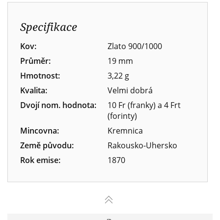
Specifikace
Kov:
Zlato 900/1000
Průměr:
19 mm
Hmotnost:
3,22 g
Kvalita:
Velmi dobrá
Dvojí nom. hodnota:
10 Fr (franky) a 4 Frt
(forinty)
Mincovna:
Kremnica
Země původu:
Rakousko-Uhersko
Rok emise:
1870