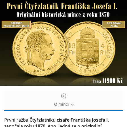
Čtyřzlatník
Čtyřzlatník
císaře
císaře
Františka
Františka
Josefa
Josefa
I.
I.
O minci
První ražba
Čtyřzlatníku císaře Františka Josefa I.
započala roku
1870
. Ano, jedná se o
originální