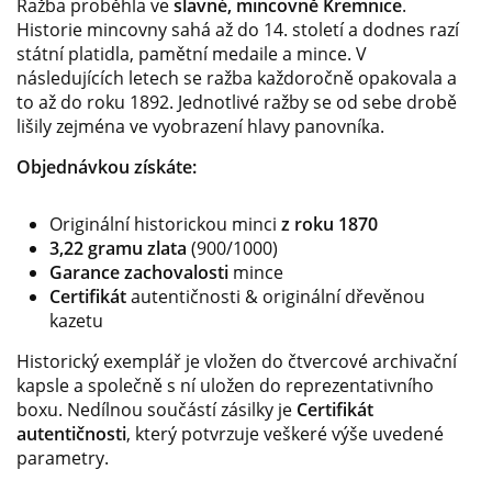
Ražba proběhla ve
slavné, mincovně Kremnice
.
Historie mincovny sahá až do 14. století a dodnes razí
státní platidla, pamětní medaile a mince. V
následujících letech se ražba každoročně opakovala a
to až do roku 1892. Jednotlivé ražby se od sebe drobě
lišily zejména ve vyobrazení hlavy panovníka.
Objednávkou získáte:
Originální historickou minci
z roku 1870
3,22 gramu zlata
(900/1000)
Garance zachovalosti
mince
Certifikát
autentičnosti & originální dřevěnou
kazetu
Historický exemplář je vložen do čtvercové archivační
kapsle a společně s ní uložen do reprezentativního
boxu. Nedílnou součástí zásilky je
Certifikát
autentičnosti
, který potvrzuje veškeré výše uvedené
parametry.