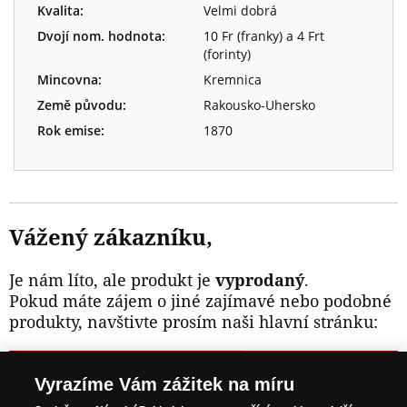
Kvalita:
Velmi dobrá
Dvojí nom. hodnota:
10 Fr (franky) a 4 Frt
(forinty)
Mincovna:
Kremnica
Země původu:
Rakousko-Uhersko
Rok emise:
1870
Vážený zákazníku,
Je nám líto, ale produkt je
vyprodaný
.
Pokud máte zájem o jiné zajímavé nebo podobné
produkty, navštivte prosím naši hlavní stránku:
NAVŠTIVTE ZAJÍMAVÉ PRODUKTY NA
Vyrazíme Vám zážitek na míru
WWW.NARODNIPOKLADNICE.CZ