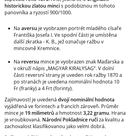
historickou zlatou minci
s podobiznou m tohoto
panovníka a ryzostí 900/1000.
Na
aversu
je vyobrazen portrét mladého císaře
Františka Josefa I. Ve spodní části je umístěna
další zkratka - K. B., jež označuje ražbu v
mincovně Kremnice.
Na
reversu
mince je vyobrazen znak Maďarska a
v okruží nápis „MAGYAR KIRALYSAG“. V dolní
části reversní strany je uveden rok ražby 1870 a
po stranách je uvedena nominální hodnota 10
Fr (franky) a 4 Frt (forinty).
Zajímavostí je uvedená
dvojí nominální hodnota
vyjádřená ve forintech a francích zároveň. Průměr
mince je
19 milimetrů
a hmotnost
3,22 gramu
. Hrana
je vroubkovaná.
Národní Pokladnice ručí
za kvalitu a
zachovalost klasifikovanou jako velmi dobrá.