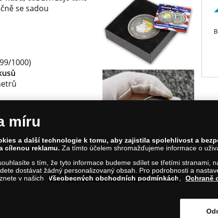
lečně se sadou
B
999/1000)
kusů
metrů
u
a míru
má velmi nízkou
ies a další technologie k tomu, aby zajistila spolehlivost a bez
a cílenou reklamu.
Za tímto účelem shromažďujeme informace o uživate
a souhlasíte s tím, že tyto informace budeme sdílet se třetími stranami,
ete dostávat žádný personalizovaný obsah. Pro podrobnosti a nastaven
eznete v našich
Všeobecných obchodních podmínkách
,
Ochraně 
olinská 661/4, 186 00 Praha 8; Tel.: 810 100 500
ladnice.cz; IČ: 28507622; DIČ: CZ28507622
v Praze, oddíl C, vložka 146644
Odm