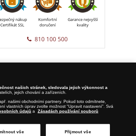
ezpečný nákup
Komfortní
Garance nejvyšší
Certifikát SSL
doručení
kvality
810 100 500
pečnost našich stránek, sledovala jejich výkonnost a
lích, jejich chování a zařízeních.
 např. našimi obchodními partnery. Pokud toto odmítnete,
í vlastních úprav zvolte možnost “Upravit nastavení”. Svá
osobních údajů
a
Zásadách používání souborů
Nahoru
ítnout vše
Přijmout vše