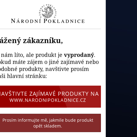
ážený zákazníku,
 nám líto, ale produkt je
vyprodaný
.
okud máte zájem o jiné zajímavé nebo
odobné produkty, navštivte prosím
ši hlavní stránku:
NAVŠTIVTE ZAJÍMAVÉ PRODUKTY NA
WWW.NARODNIPOKLADNICE.CZ
Prosím informujte mě, jakmile bude produkt
opět skladem.