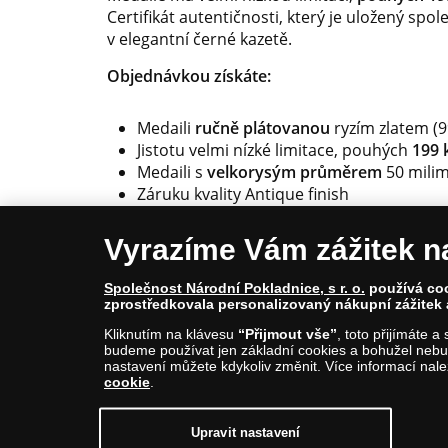
Certifikát autentičnosti, který je uložený spo
v elegantní černé kazetě.
Objednávkou
získáte:
Medaili
ručně plátovanou
ryzím zlatem (
Jistotu velmi nízké limitace, pouhých
199 
Medaili s
velkorysým průměrem
50 mili
Záruku kvality Antique finish
Certifikát
autentičnosti a elegantní kazet
Vyrazíme Vám zážitek n
Pamětní medaile Prezident Donald J. Trump 
limitaci. Neváhejte s objednávkou!
Společnost Národní Pokladnice, s r. o.
používá cook
zprostředkovala personalizovaný nákupní zážitek 
Kliknutím na klávesu
“Přijmout vše”
, toto přijímáte 
budeme používat jen základní cookies a bohužel nebud
nastavení můžete kdykoliv změnit. Více informací nal
cookie
.
© Copyright 2026 - Národní Pokladnice, s. r. o.; Kar
E-mail: info@narodnipokladnice.cz, www.narodnipok
Společnost zapsána v OR vedeném Městským soudem 
Upravit nastavení