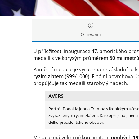
O medaili
U příležitosti inaugurace 47. amerického pre
medaili s velkorysým průměrem
50 milimetr
Pamětní medaile je vyrobena ze základního k
ryzím zlatem
(999/1000). Finální povrchová ú
propůjčuje tak medaili starobylý nádech.
AVERS
Portrét Donalda Johna Trumpa s ikonickým úče
zvýrazněným ryzím zlatem. Dále opis jeho jména 
délku prezidentského období.
Medaile má velmi nízkou limitaci,
pouhých 19