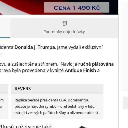
Podmínky objednávky
zidenta
Donalda J. Trumpa
, jsme vydali exkluzivní
ů
.
ovu a zušlechtěna stříbrem. Navíc je
ručně plátována
prava byla provedena v kvalitě
Antique Finish
a
REVERS
sem
Replika pečetě prezidenta USA. Dominantou
a
pečetě je národní symbol - orel bělohlavý v letu,
svírající ve svých pařátech šípy a olivovou ratolest.
9 kusů
, což ztvrzuje také