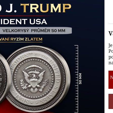
V
Je
P
p
na