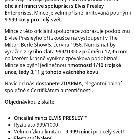
oficiální minci ve spolupráci s Elvis Presley
Enterprises
. Mince je velmi přísně limitovaná pouhými
9 999 kusy pro celý svět
.
Mince z této oficiální spolupráce zobrazuje podobiznu
Elvise Presleyho při zkoušce na vystoupení v The
Milton Berle Show 5. června 1956. Numismat byl
vyražen z
ryzího zlata 999/1000
v
průměru 17,95 mm
,
na kterém krásně vynikne zpěvákova podobizna!
Mince se pyšní jedinečnou
hmotností 1/10 trojské
unce, tedy 3,11 g tohoto vzácného kovu.
Navíc od nás
dostanete ZDARMA
,
elegantní balení
společně s Certifikátem autentičnosti.
Objednávkou získáte
:
Oficiální minci ELVIS PRESLEY™
Ryzí zlato 999/1000
Velmi nízkou limitaci -
9 999 mincí
pro celý svět!
Elegantní balení