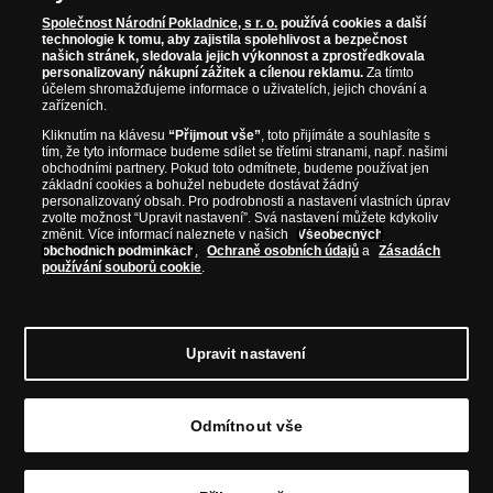
WWW.NARODNIPOKLADNICE.CZ
Společnost Národní Pokladnice, s r. o.
používá cookies a další
technologie k tomu, aby zajistila spolehlivost a bezpečnost
našich stránek, sledovala jejich výkonnost a zprostředkovala
Prosím informujte mě, jakmile bude produkt opět skladem.
personalizovaný nákupní zážitek a cílenou reklamu.
Za tímto
účelem shromažďujeme informace o uživatelích, jejich chování a
zařízeních.
Kliknutím na klávesu
“Přijmout vše”
, toto přijímáte a souhlasíte s
tím, že tyto informace budeme sdílet se třetími stranami, např. našimi
NAŠE ZÁRUKY
obchodními partnery. Pokud toto odmítnete, budeme používat jen
základní cookies a bohužel nebudete dostávat žádný
personalizovaný obsah. Pro podrobnosti a nastavení vlastních úprav
Bezpečný nákup
zvolte možnost “Upravit nastavení”. Svá nastavení můžete kdykoliv
změnit. Více informací naleznete v našich
Všeobecných
Certifikát SSL
obchodních podmínkách
,
Ochraně osobních údajů
a
Zásadách
používání souborů cookie
.
Komfortní doručení
Garance nejvyšší kvality
Upravit nastavení
Odmítnout vše
© Copyright 2026 - Národní Pokladnice, s. r. o.; Karolinská 661/4, 186 00 Praha 8; Tel.:
810 100 500
E-mail: info@narodnipokladnice.cz, www.narodnipokladnice.cz; IČ: 28507622; DIČ:
CZ28507622
Společnost zapsána v OR vedeném Městským soudem v Praze, oddíl C, vložka 146644