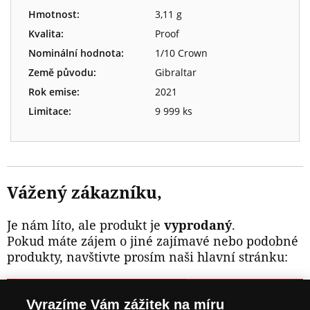
Hmotnost:
3,11 g
Kvalita:
Proof
Nominální hodnota:
1/10 Crown
Země původu:
Gibraltar
Rok emise:
2021
Limitace:
9 999 ks
Vážený zákazníku,
Je nám líto, ale produkt je
vyprodaný
.
Pokud máte zájem o jiné zajímavé nebo podobné
produkty, navštivte prosím naši hlavní stránku:
NAVŠTIVTE ZAJÍMAVÉ PRODUKTY NA
Vyrazíme Vám zážitek na míru