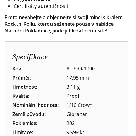
Certifikáty autentičnosti
Proto neváhejte a objednejte si svoji minci s králem
Rock ‚n‘ Rollu, kterou seženete pouze v nabídce
Národní Pokladnice, jinde ji hledat nemusíte!
Specifikace
Kov:
Au 999/1000
Průměr:
17,95 mm
Hmotnost:
3,11 g
Kvalita:
Proof
Nominální hodnota:
1/10 Crown
Země původu:
Gibraltar
Rok emise:
2021
Limitace:
9 999 ks